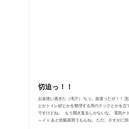
切迫っ！！
お金使い過ぎた（滝汗） ちっ、血迷ったぜ！！ 
とかトイレ砂とかを整理する用のラックとかを立て
ですけどね。 もう開き直るしかないな。 電気ケ
～イｖ あと炊飯器買うもんね。 ただ、さすがに預