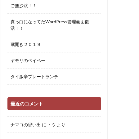
ご無沙汰！！
真っ白になってたWordPress管理画面復
活！！
蔵開き２０１９
ヤモリのベイベー
タイ激辛プレートランチ
最近のコメント
ナマコの思い出
に
トウ
より