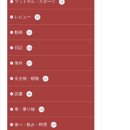
フットサル・スポーツ
72
レビュー
29
動画
10
日記
536
海外
237
生き物・植物
66
読書
48
車・乗り物
118
食べ・飲み・料理
557