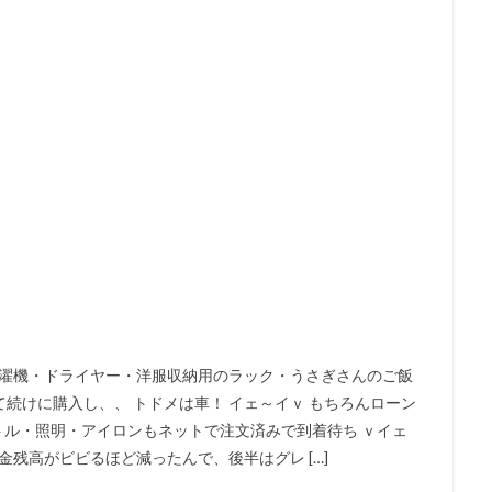
洗濯機・ドライヤー・洋服収納用のラック・うさぎさんのご飯
続けに購入し、、 トドメは車！ イェ～イｖ もちろんローン
トル・照明・アイロンもネットで注文済みで到着待ち ｖイェ
金残高がビビるほど減ったんで、後半はグレ […]