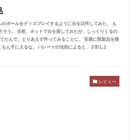
品
ルのボールをディスプレイするように台を試作してみた。 も
さそう。 当初、ネットで台を探してみたが、しっくりくるの
ってたんで、とりあえず作ってみることに。 安易に既製品を購
ん手に入るな。 パレートの法則によると、２割 […]
レビュー