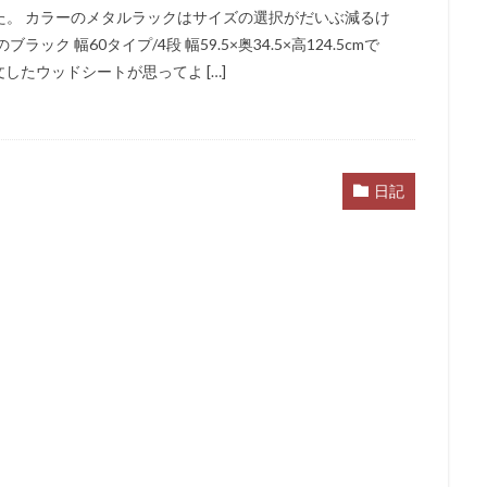
た。 カラーのメタルラックはサイズの選択がだいぶ減るけ
 幅60タイプ/4段 幅59.5×奥34.5×高124.5cmで
文したウッドシートが思ってよ […]
日記