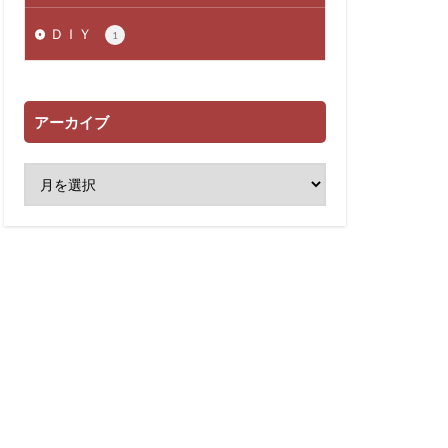
ＤＩＹ
1
アーカイブ