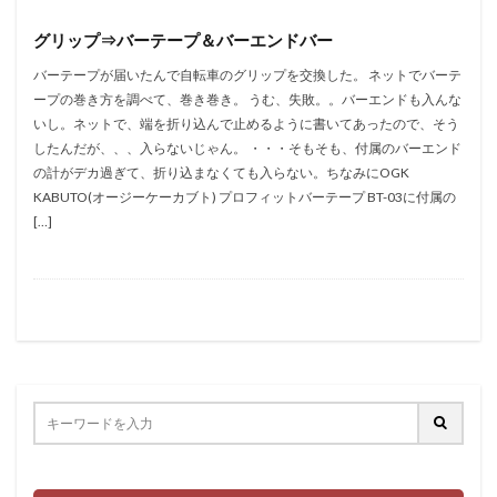
グリップ⇒バーテープ＆バーエンドバー
バーテープが届いたんで自転車のグリップを交換した。 ネットでバーテ
ープの巻き方を調べて、巻き巻き。 うむ、失敗。。バーエンドも入んな
いし。ネットで、端を折り込んで止めるように書いてあったので、そう
したんだが、、、入らないじゃん。 ・・・そもそも、付属のバーエンド
の計がデカ過ぎて、折り込まなくても入らない。ちなみにOGK
KABUTO(オージーケーカブト) プロフィットバーテープ BT-03に付属の
[…]