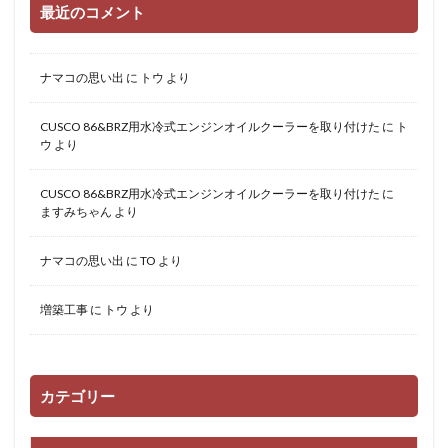
最近のコメント
ナマコの思い出
に
トウ
より
CUSCO 86&BRZ用水冷式エンジンオイルクーラーを取り付けた
に
ト
ウ
より
CUSCO 86&BRZ用水冷式エンジンオイルクーラーを取り付けた
に
ますみちゃん
より
ナマコの思い出
に
TO
より
増築工事
に
トウ
より
カテゴリー