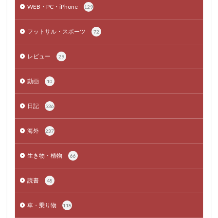
WEB・PC・iPhone
129
フットサル・スポーツ
72
レビュー
29
動画
10
日記
536
海外
237
生き物・植物
66
読書
48
車・乗り物
118