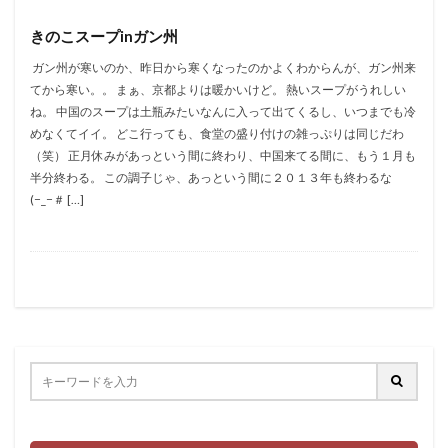
きのこスープinガン州
ガン州が寒いのか、昨日から寒くなったのかよくわからんが、ガン州来
てから寒い。。 まぁ、京都よりは暖かいけど。 熱いスープがうれしい
ね。 中国のスープは土瓶みたいなんに入って出てくるし、いつまでも冷
めなくてイイ。 どこ行っても、食堂の盛り付けの雑っぷりは同じだわ
（笑） 正月休みがあっという間に終わり、中国来てる間に、もう１月も
半分終わる。 この調子じゃ、あっという間に２０１３年も終わるな
(−_−＃ […]