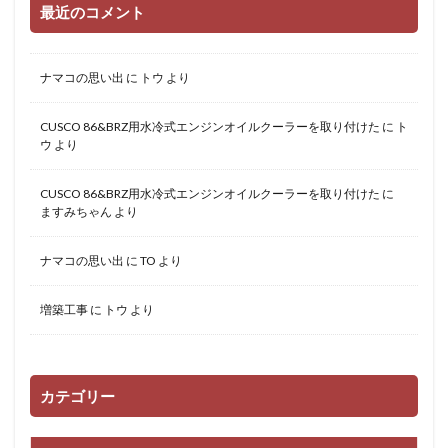
最近のコメント
ナマコの思い出
に
トウ
より
CUSCO 86&BRZ用水冷式エンジンオイルクーラーを取り付けた
に
ト
ウ
より
CUSCO 86&BRZ用水冷式エンジンオイルクーラーを取り付けた
に
ますみちゃん
より
ナマコの思い出
に
TO
より
増築工事
に
トウ
より
カテゴリー