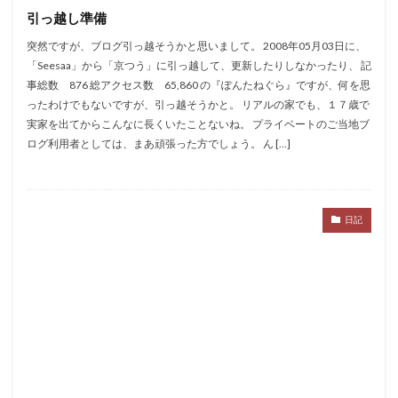
引っ越し準備
突然ですが、ブログ引っ越そうかと思いまして。 2008年05月03日に、
「Seesaa」から「京つう」に引っ越して、更新したりしなかったり、 記
事総数 876 総アクセス数 65,860 の『ぽんたねぐら』ですが、何を思
ったわけでもないですが、引っ越そうかと。 リアルの家でも、１７歳で
実家を出てからこんなに長くいたことないね。 プライベートのご当地ブ
ログ利用者としては、まあ頑張った方でしょう。 ん […]
日記