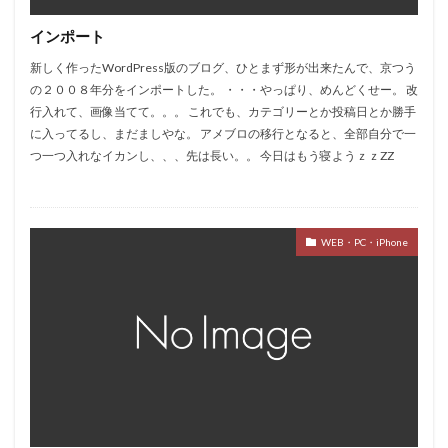
インポート
新しく作ったWordPress版のブログ、ひとまず形が出来たんで、京つう
の２００８年分をインポートした。 ・・・やっぱり、めんどくせー。 改
行入れて、画像当てて。。。 これでも、カテゴリーとか投稿日とか勝手
に入ってるし、まだましやな。 アメブロの移行となると、全部自分で一
つ一つ入れなイカンし、、、先は長い。。 今日はもう寝ようｚｚZZ
WEB・PC・iPhone