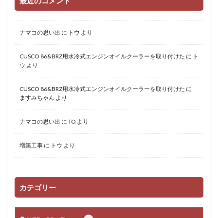
最近のコメント
ナマコの思い出
に
トウ
より
CUSCO 86&BRZ用水冷式エンジンオイルクーラーを取り付けた
に
ト
ウ
より
CUSCO 86&BRZ用水冷式エンジンオイルクーラーを取り付けた
に
ますみちゃん
より
ナマコの思い出
に
TO
より
増築工事
に
トウ
より
カテゴリー