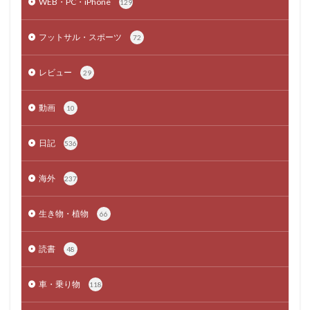
WEB・PC・iPhone
129
フットサル・スポーツ
72
レビュー
29
動画
10
日記
536
海外
237
生き物・植物
66
読書
48
車・乗り物
118