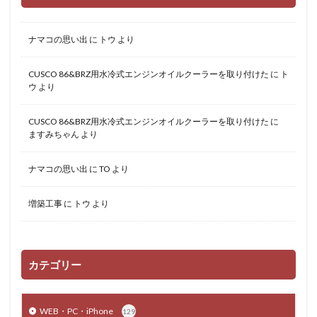
ナマコの思い出
に
トウ
より
CUSCO 86&BRZ用水冷式エンジンオイルクーラーを取り付けた
に
ト
ウ
より
CUSCO 86&BRZ用水冷式エンジンオイルクーラーを取り付けた
に
ますみちゃん
より
ナマコの思い出
に
TO
より
増築工事
に
トウ
より
カテゴリー
WEB・PC・iPhone
129