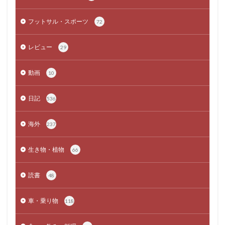
フットサル・スポーツ
72
レビュー
29
動画
10
日記
536
海外
237
生き物・植物
66
読書
48
車・乗り物
118