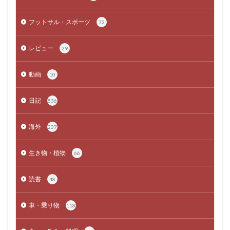
フットサル・スポーツ
72
レビュー
29
動画
10
日記
536
海外
237
生き物・植物
66
読書
48
車・乗り物
118