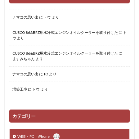
ナマコの思い出
に
トウ
より
CUSCO 86&BRZ用水冷式エンジンオイルクーラーを取り付けた
に
ト
ウ
より
CUSCO 86&BRZ用水冷式エンジンオイルクーラーを取り付けた
に
ますみちゃん
より
ナマコの思い出
に
TO
より
増築工事
に
トウ
より
カテゴリー
WEB・PC・iPhone
129