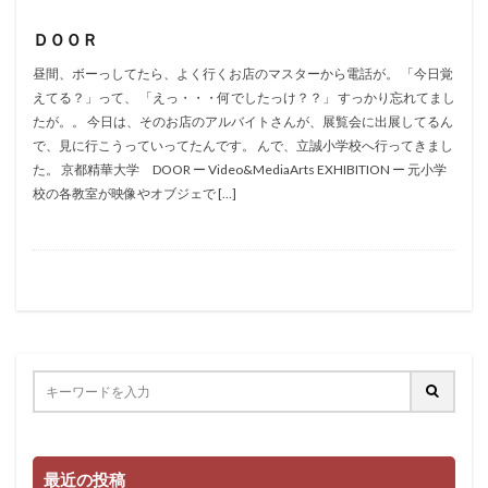
ＤＯＯＲ
昼間、ボーっしてたら、よく行くお店のマスターから電話が。 「今日覚
えてる？」って、 「えっ・・・何でしたっけ？？」 すっかり忘れてまし
たが。。 今日は、そのお店のアルバイトさんが、展覧会に出展してるん
で、見に行こうっていってたんです。 んで、立誠小学校へ行ってきまし
た。 京都精華大学 DOOR ー Video&MediaArts EXHIBITION ー 元小学
校の各教室が映像やオブジェで […]
最近の投稿