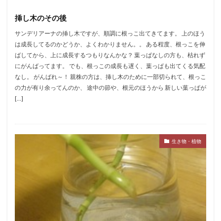
挿し木のその後
サンデリアーナの挿し木ですが、順調に根っこ出てきてます。 上のほう
は成長してるのかどうか、よくわかりません。。 ある程度、根っこを伸
ばしてから、上に成長するつもりなんかな？ 葉っぱなしの方も、枯れず
にがんばってます。 でも、根っこの成長も遅く、葉っぱも出てくる気配
なし。 がんばれ～！ 親株の方は、挿し木のために一部切られて、根っこ
の力が有り余ってんのか、 途中の節や、根元のほうから 新しい葉っぱが
[…]
生き物・植物