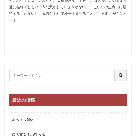
と、ハイドロコーン入りと、 ２種類用意してみた。 なんか、このまま普
通に枯れてしまいそうな気がしてしょうがない。。 こいつの生命力に期
待するしかないな。 窓際において様子を見守ることにします。 がんばれ
っ！
最近の投稿
キッチン解体
個人事業主の引っ越し