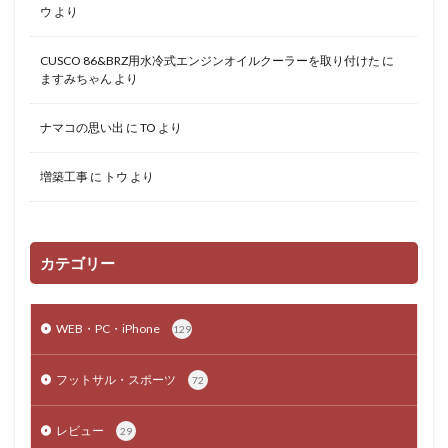
ウ
より
CUSCO 86&BRZ用水冷式エンジンオイルクーラーを取り付けた
に
ますみちゃん
より
ナマコの思い出
に
TO
より
増築工事
に
トウ
より
カテゴリー
WEB・PC・iPhone
129
フットサル・スポーツ
72
レビュー
29