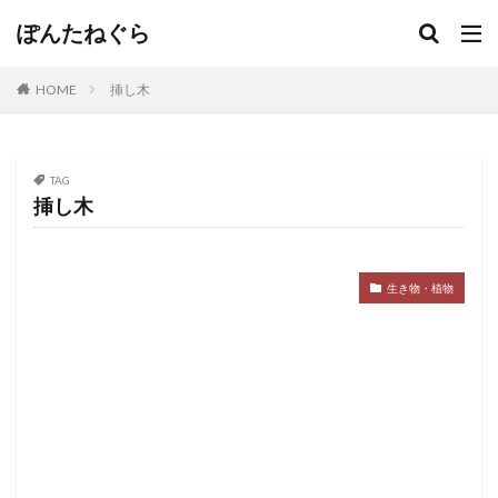
ぽんたねぐら
HOME
挿し木
TAG
挿し木
生き物・植物