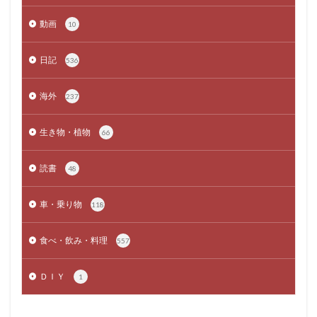
動画
10
日記
536
海外
237
生き物・植物
66
読書
48
車・乗り物
118
食べ・飲み・料理
557
ＤＩＹ
1