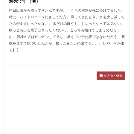
瀕死です（涙）
昨日出張から帰ってきたんですが、、 うちの植物が死に掛けてました。
特に、ハイドロコーンにさしてた方。 帰ってきたとき、水も少し減って
たのがまずかったかな。。 水だけのほうも、しなっとなって元気ない。
根っこも出る様子はまったくないし、こっちも枯れてしまうのだろう
か。 親株の方はピンピンしてるし、暑さでバテた訳ではないだろう。 親
株を見てて気づいたんだが、根っこみたいの出てる。。。 いや、何か出
て […]
生き物・植物