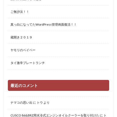
ご無沙汰！！
真っ白になってたWordPress管理画面復活！！
蔵開き２０１９
ヤモリのベイベー
タイ激辛プレートランチ
最近のコメント
ナマコの思い出
に
トウ
より
CUSCO 86&BRZ用水冷式エンジンオイルクーラーを取り付けた
に
ト