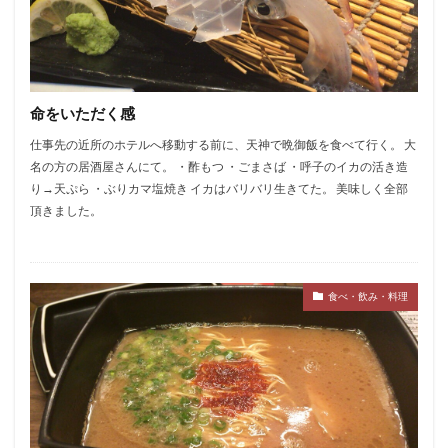
命をいただく感
仕事先の近所のホテルへ移動する前に、天神で晩御飯を食べて行く。 大
名の方の居酒屋さんにて。 ・酢もつ ・ごまさば ・呼子のイカの活き造
り→天ぷら ・ぶりカマ塩焼き イカはバリバリ生きてた。 美味しく全部
頂きました。
食べ・飲み・料理