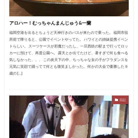
アロハー！むっちゃんまんじゅう&一蘭
福岡空港を出るとちょうど天神行きのバスが来たので乗った。 福岡市役
所前で降りると、公園でイベントやってた。 ハワイとの姉妹提携イベン
トらしい。 スーツケースが邪魔だったし、一旦西鉄の駅まで行ってロッ
カーに預けて、再度公園へ。 露天とか出てたけど、暑すぎて何も食べる
気しなかった、、、 この炎天下の中、ちっちゃな女の子がフラダンスを
元気に笑顔で踊ってて何とも微笑ましかった。 何かの大会で優勝した９
歳の […]
日記