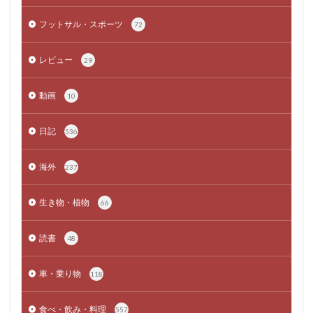
フットサル・スポーツ
72
レビュー
29
動画
10
日記
536
海外
237
生き物・植物
66
読書
48
車・乗り物
118
食べ・飲み・料理
557