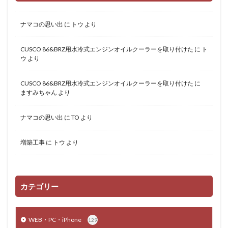
ナマコの思い出
に
トウ
より
CUSCO 86&BRZ用水冷式エンジンオイルクーラーを取り付けた
に
ト
ウ
より
CUSCO 86&BRZ用水冷式エンジンオイルクーラーを取り付けた
に
ますみちゃん
より
ナマコの思い出
に
TO
より
増築工事
に
トウ
より
カテゴリー
WEB・PC・iPhone
129