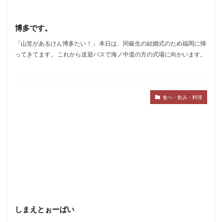
博多です。
「山笠があるけん博多たい！」 本日は、同級生の結婚式のため福岡に帰
ってきてます。 これから送迎バスで海ノ中道の方の式場に向かいます。
食べ・飲み・料理
しまえとぉーばい