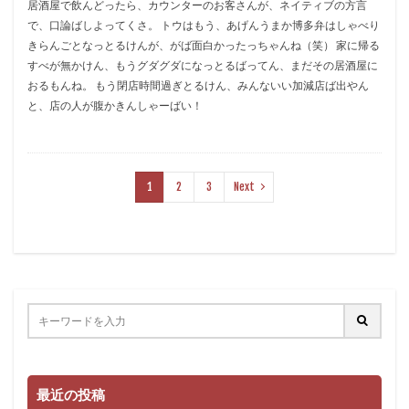
居酒屋で飲んどったら、カウンターのお客さんが、ネイティブの方言
で、口論ばしよってくさ。 トウはもう、あげんうまか博多弁はしゃべり
きらんごとなっとるけんが、がば面白かったっちゃんね（笑） 家に帰る
すべが無かけん、もうグダグダになっとるばってん、まだその居酒屋に
おるもんね。 もう閉店時間過ぎとるけん、みんないい加減店ば出やん
と、店の人が腹かきんしゃーばい！
1
2
3
Next
最近の投稿