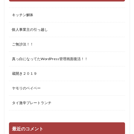
キッチン解体
個人事業主の引っ越し
ご無沙汰！！
真っ白になってたWordPress管理画面復活！！
蔵開き２０１９
ヤモリのベイベー
タイ激辛プレートランチ
最近のコメント