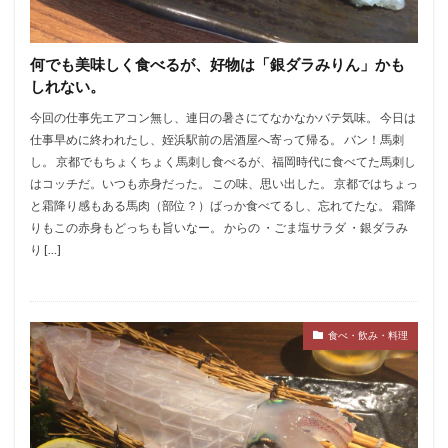
何でも美味しく食べるが、好物は「銀ダラみりん」かも
しれない。
今回の仕事先エアコン無し、連日の暑さにてなかなかバテ気味。 今日は
仕事早めに終われたし、姪浜駅前の居酒屋へ寄って帰る。 バン！馬刺
し。 京都でもちょくちょく馬刺し食べるが、福岡時代に食べてた馬刺し
はコッチだ。いつも赤身だった。 この味、思い出した。 京都ではちょっ
と霜降り感もある馬肉（部位？）ばっか食べてるし、忘れてたな。 霜降
りもこの赤身もどっちも旨いなー。 からの ・ごま塩サラダ ・銀ダラみ
り […]
食べ・飲み・料理