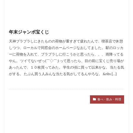
年末ジャンボ宝くじ
天神ブラブラしにきたものの荷物が重すぎて疲れたんで、喫茶店で休憩
しつつ、ローカルで同窓会のホームページなおしてました。 駅のロッカ
ーに荷物を入れて、ブラブラしに行こうかと思ったら、、、 雨降ってる
やん。 ツイてないぜっ(￣◇￣;) って思ったら、目の前に宝くじ売り場が
あったんで、１０枚買ってみた。 学生の頃に買って以来かな。 当たる気
がする。 たぶん買う人みんな当たる気がしてるんやろな。 &nbs […]
食べ・飲み・料理