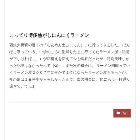
こってり博多焦がしにんにくラーメン
西鉄大橋駅の近くの「らあめん土占（てん）」に行ってきました。 ぽん
ぽこ亭っていう、中学のころに塾帰りたまに行ってたラーメン屋（記憶
が正しければ、、）が店構えを変えて今も健在だったが、特別美味しか
った記憶はなかったんで（爆）、また次の機会に。 ラーメン四郎ってい
うラーメン屋２００７年に何かで１位になったラーメン屋もあったが、
夜の部は１８時半かららしかったんで、次の機会に。 他にもう一軒通り
過ぎて、て […]
日記