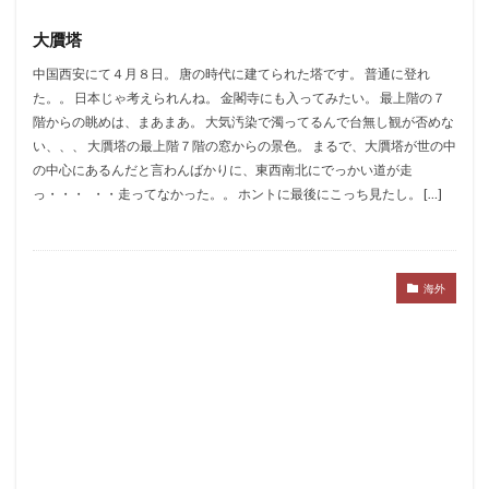
大贋塔
中国西安にて４月８日。 唐の時代に建てられた塔です。 普通に登れ
た。。 日本じゃ考えられんね。 金閣寺にも入ってみたい。 最上階の７
階からの眺めは、まあまあ。 大気汚染で濁ってるんで台無し観が否めな
い、、、 大贋塔の最上階７階の窓からの景色。 まるで、大贋塔が世の中
の中心にあるんだと言わんばかりに、東西南北にでっかい道が走
っ・・・ ・・走ってなかった。。 ホントに最後にこっち見たし。 […]
海外