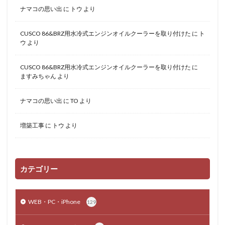
ナマコの思い出
に
トウ
より
CUSCO 86&BRZ用水冷式エンジンオイルクーラーを取り付けた
に
ト
ウ
より
CUSCO 86&BRZ用水冷式エンジンオイルクーラーを取り付けた
に
ますみちゃん
より
ナマコの思い出
に
TO
より
増築工事
に
トウ
より
カテゴリー
WEB・PC・iPhone
129