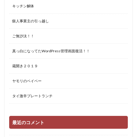
キッチン解体
個人事業主の引っ越し
ご無沙汰！！
真っ白になってたWordPress管理画面復活！！
蔵開き２０１９
ヤモリのベイベー
タイ激辛プレートランチ
最近のコメント