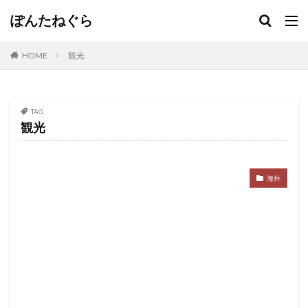
ぽんたねぐら
HOME
観光
TAG
観光
海外