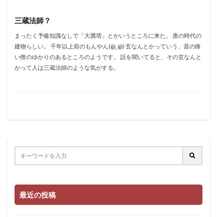
三蔵法師？
まったく予備知識なしで「大贋塔」とかいうところに来た。 唐の時代の
建物らしい。 千年以上前のもんやん(@_@) 玄なんとかっていう、昔の偉
い僧のゆかりのあるところのようです。 話を聞いてると、その玄なんと
かって人は三蔵法師のような気がする。
最近の投稿