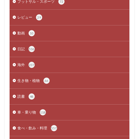
フットサル・スポーツ
72
レビュー
29
動画
10
日記
536
海外
237
生き物・植物
66
読書
48
車・乗り物
118
食べ・飲み・料理
557