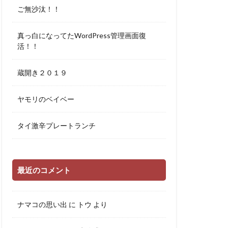
ご無沙汰！！
真っ白になってたWordPress管理画面復
活！！
蔵開き２０１９
ヤモリのベイベー
タイ激辛プレートランチ
最近のコメント
ナマコの思い出
に
トウ
より