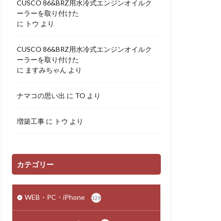
CUSCO 86&BRZ用水冷式エンジンオイルク
ーラーを取り付けた
に
トウ
より
CUSCO 86&BRZ用水冷式エンジンオイルク
ーラーを取り付けた
に
ますみちゃん
より
ナマコの思い出
に
TO
より
増築工事
に
トウ
より
カテゴリー
WEB・PC・iPhone
129