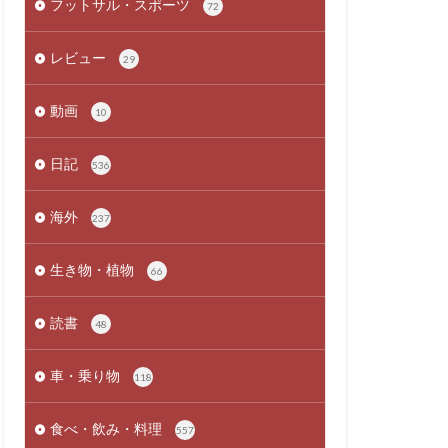
フットサル・スポーツ
72
レビュー
29
動画
10
日記
536
海外
237
生き物・植物
66
読書
48
車・乗り物
118
食べ・飲み・料理
557