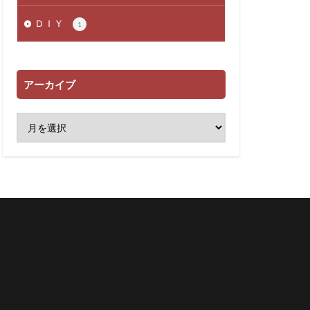
ＤＩＹ
1
アーカイブ