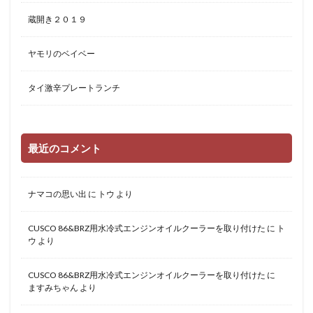
蔵開き２０１９
ヤモリのベイベー
タイ激辛プレートランチ
最近のコメント
ナマコの思い出
に
トウ
より
CUSCO 86&BRZ用水冷式エンジンオイルクーラーを取り付けた
に
ト
ウ
より
CUSCO 86&BRZ用水冷式エンジンオイルクーラーを取り付けた
に
ますみちゃん
より