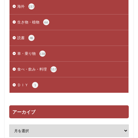
海外
237
生き物・植物
66
読書
48
車・乗り物
118
食べ・飲み・料理
557
ＤＩＹ
1
アーカイブ