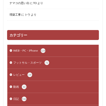
ナマコの思い出
に
TO
より
増築工事
に
トウ
より
カテゴリー
WEB・PC・iPhone
129
フットサル・スポーツ
72
レビュー
29
動画
10
日記
536