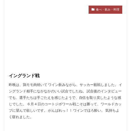
食べ・飲み・料理
イングランド戦
昨晩は、鶏モモ肉焼いて ワイン飲みながら、サッカー観戦しました。 イ
ングランド相手になかなかのいい試合でしたね。 試合後のインタビュー
でも、選手たちは手ごたえを感じたようで、自信を取り戻したような感
じでした。 ６月４日のコートジボワール戦こそは勝って、ワールドカッ
プに望んで欲しいです。 がんばれっ！！ ワインでほろ酔い。 気持ちよ
く寝れました。