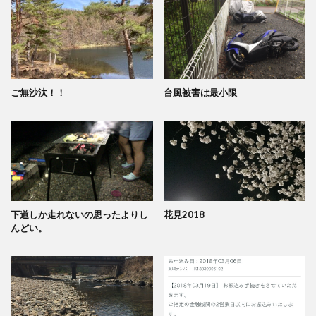
ご無沙汰！！
台風被害は最小限
下道しか走れないの思ったよりし
花見2018
んどい。