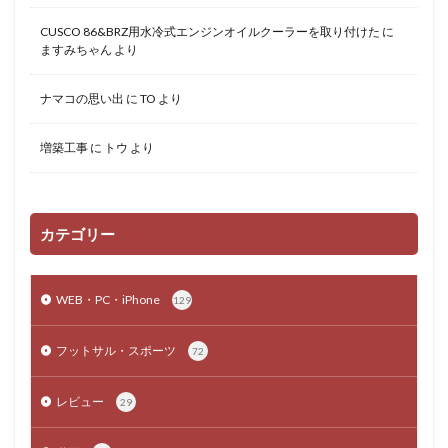
CUSCO 86&BRZ用水冷式エンジンオイルクーラーを取り付けた
に
ますみちゃん
より
ナマコの思い出
に
TO
より
増築工事
に
トウ
より
カテゴリー
WEB・PC・iPhone
129
フットサル・スポーツ
72
レビュー
29