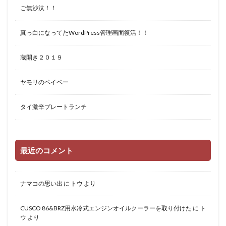
ご無沙汰！！
真っ白になってたWordPress管理画面復活！！
蔵開き２０１９
ヤモリのベイベー
タイ激辛プレートランチ
最近のコメント
ナマコの思い出
に
トウ
より
CUSCO 86&BRZ用水冷式エンジンオイルクーラーを取り付けた
に
ト
ウ
より