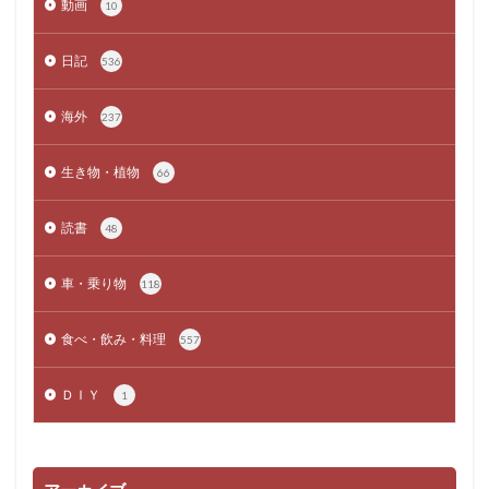
動画
10
日記
536
海外
237
生き物・植物
66
読書
48
車・乗り物
118
食べ・飲み・料理
557
ＤＩＹ
1