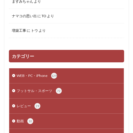
ますみちゃん
より
ナマコの思い出
に
TO
より
増築工事
に
トウ
より
カテゴリー
WEB・PC・iPhone
129
フットサル・スポーツ
72
レビュー
29
動画
10