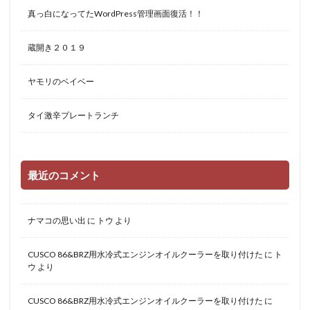
真っ白になってたWordPress管理画面復活！！
蔵開き２０１９
ヤモリのベイベー
タイ激辛プレートランチ
最近のコメント
ナマコの思い出
に
トウ
より
CUSCO 86&BRZ用水冷式エンジンオイルクーラーを取り付けた
に
ト
ウ
より
CUSCO 86&BRZ用水冷式エンジンオイルクーラーを取り付けた
に