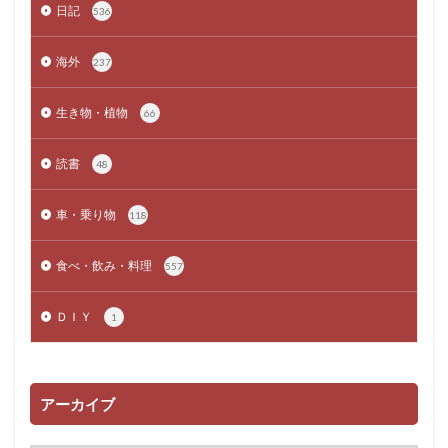
日記
536
海外
237
生き物・植物
66
読書
48
車・乗り物
118
食べ・飲み・料理
557
ＤＩＹ
1
アーカイブ