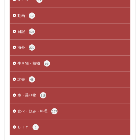
動画
10
日記
536
海外
237
生き物・植物
66
読書
48
車・乗り物
118
食べ・飲み・料理
557
ＤＩＹ
1