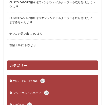
CUSCO 86&BRZ用水冷式エンジンオイルクーラーを取り付けた
に
ト
ウ
より
CUSCO 86&BRZ用水冷式エンジンオイルクーラーを取り付けた
に
ますみちゃん
より
ナマコの思い出
に
TO
より
増築工事
に
トウ
より
カテゴリー
WEB・PC・iPhone
129
フットサル・スポーツ
72
レビュー
29