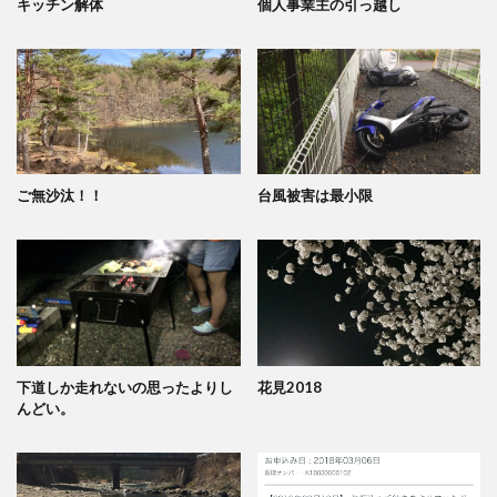
キッチン解体
個人事業主の引っ越し
ご無沙汰！！
台風被害は最小限
下道しか走れないの思ったよりし
花見2018
んどい。