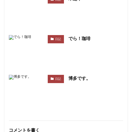
でら！珈琲
日記
博多です。
日記
コメントを書く