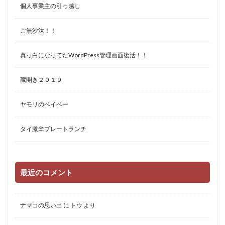
個人事業主の引っ越し
ご無沙汰！！
真っ白になってたWordPress管理画面復活！！
蔵開き２０１９
ヤモリのベイベー
タイ激辛プレートランチ
最近のコメント
ナマコの思い出
に
トウ
より