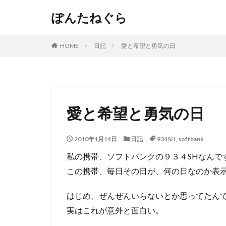
ぽんたねぐら
HOME
日記
愛と希望と勇気の日
愛と希望と勇気の日
2010年1月14日
日記
934SH
,
softbank
私の携帯、ソフトバンクの９３４SHなんで
この携帯、毎日その日が、何の日なのか表
はじめ、ぜんぜんいらないとか思ってたん
実はこれが意外と面白い。