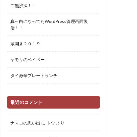
ご無沙汰！！
真っ白になってたWordPress管理画面復
活！！
蔵開き２０１９
ヤモリのベイベー
タイ激辛プレートランチ
最近のコメント
ナマコの思い出
に
トウ
より