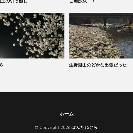
業主の引っ越し
ご無沙汰！！
8
生野銀山のどかな出張だった
ホーム
© Copyright 2026
ぽんたねぐら
.