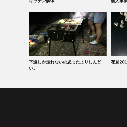
キッチン解体
個人事
下道しか走れないの思ったよりしんど
花見201
い。