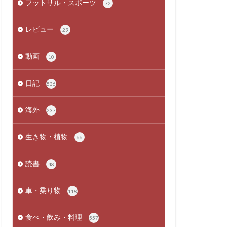
フットサル・スポーツ
72
レビュー
29
動画
10
日記
536
海外
237
生き物・植物
66
読書
48
車・乗り物
118
食べ・飲み・料理
557