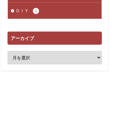
ＤＩＹ
1
アーカイブ