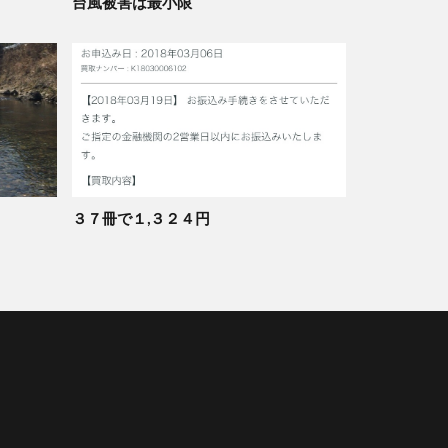
台風被害は最小限
３７冊で１,３２４円