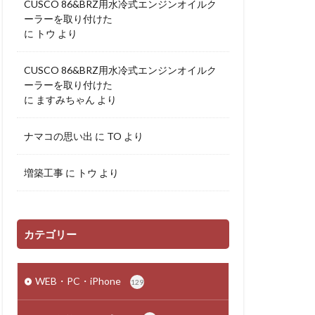
CUSCO 86&BRZ用水冷式エンジンオイルク
ーラーを取り付けた
に
トウ
より
CUSCO 86&BRZ用水冷式エンジンオイルク
ーラーを取り付けた
に
ますみちゃん
より
ナマコの思い出
に
TO
より
増築工事
に
トウ
より
カテゴリー
WEB・PC・iPhone
129