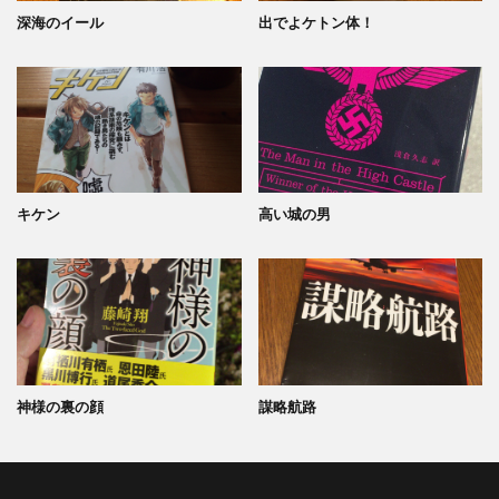
深海のイール
出でよケトン体！
キケン
高い城の男
神様の裏の顔
謀略航路