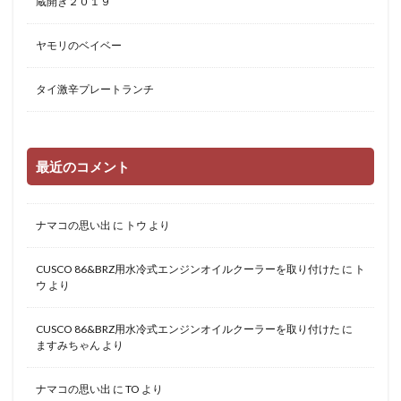
蔵開き２０１９
ヤモリのベイベー
タイ激辛プレートランチ
最近のコメント
ナマコの思い出
に
トウ
より
CUSCO 86&BRZ用水冷式エンジンオイルクーラーを取り付けた
に
ト
ウ
より
CUSCO 86&BRZ用水冷式エンジンオイルクーラーを取り付けた
に
ますみちゃん
より
ナマコの思い出
に
TO
より