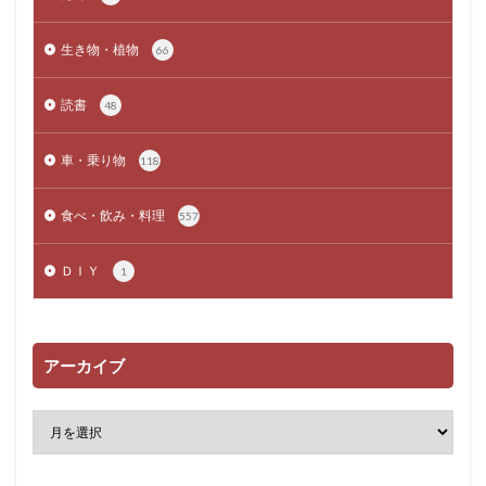
生き物・植物
66
読書
48
車・乗り物
118
食べ・飲み・料理
557
ＤＩＹ
1
アーカイブ