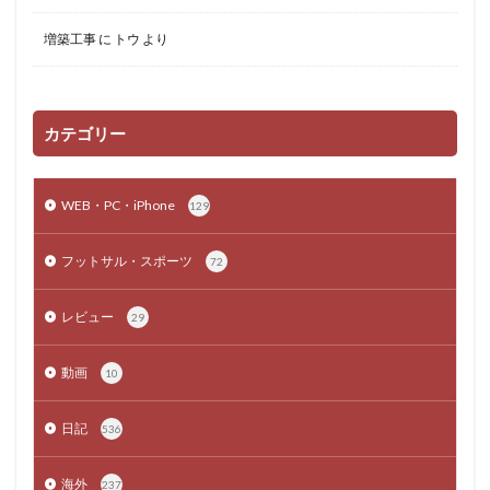
増築工事
に
トウ
より
カテゴリー
WEB・PC・iPhone
129
フットサル・スポーツ
72
レビュー
29
動画
10
日記
536
海外
237