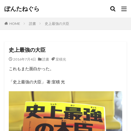
ぽんたねぐら
HOME
読書
史上最強の大臣
史上最強の大臣
2016年7月4日
読書
室積光
これもまた面白かった。
「史上最強の大臣」 著:室積 光