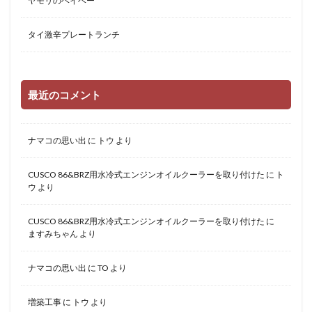
ヤモリのベイベー
タイ激辛プレートランチ
最近のコメント
ナマコの思い出
に
トウ
より
CUSCO 86&BRZ用水冷式エンジンオイルクーラーを取り付けた
に
ト
ウ
より
CUSCO 86&BRZ用水冷式エンジンオイルクーラーを取り付けた
に
ますみちゃん
より
ナマコの思い出
に
TO
より
増築工事
に
トウ
より