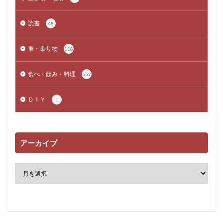
読書
48
車・乗り物
118
食べ・飲み・料理
557
ＤＩＹ
1
アーカイブ