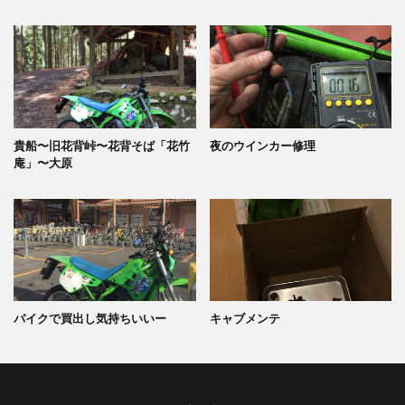
貴船〜旧花背峠〜花背そば「花竹
夜のウインカー修理
庵」〜大原
バイクで買出し気持ちいいー
キャブメンテ