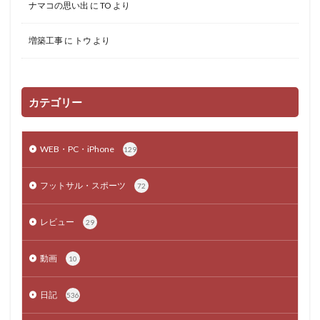
ナマコの思い出
に
TO
より
増築工事
に
トウ
より
カテゴリー
WEB・PC・iPhone
129
フットサル・スポーツ
72
レビュー
29
動画
10
日記
536