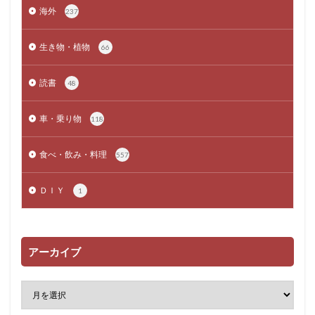
海外
237
生き物・植物
66
読書
48
車・乗り物
118
食べ・飲み・料理
557
ＤＩＹ
1
アーカイブ