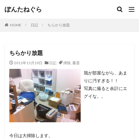
ぽんたねぐら
HOME
日記
ちらかり放題
ちらかり放題
2011年11月19日
日記
掃除
,
書斎
我が部屋ながら、あま
りに汚すぎる！！
写真に撮ると余計にエ
グイな。。
今日は大掃除します。