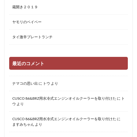
蔵開き２０１９
ヤモリのベイベー
タイ激辛プレートランチ
最近のコメント
ナマコの思い出
に
トウ
より
CUSCO 86&BRZ用水冷式エンジンオイルクーラーを取り付けた
に
ト
ウ
より
CUSCO 86&BRZ用水冷式エンジンオイルクーラーを取り付けた
に
ますみちゃん
より