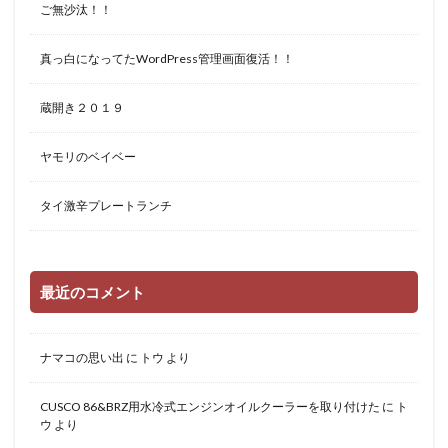
ご無沙汰！！
真っ白になってたWordPress管理画面復活！！
蔵開き２０１９
ヤモリのベイベー
タイ激辛プレートランチ
最近のコメント
ナマコの思い出
に
トウ
より
CUSCO 86&BRZ用水冷式エンジンオイルクーラーを取り付けた
に
ト
ウ
より