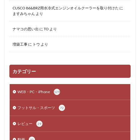
CUSCO 86&BRZ用水冷式エンジンオイルクーラーを取り付けた
に
ますみちゃん
より
ナマコの思い出
に
TO
より
増築工事
に
トウ
より
カテゴリー
WEB・PC・iPhone
129
フットサル・スポーツ
72
レビュー
29
動画
10