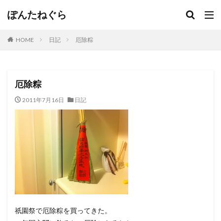
ぽんたねぐら
HOME
日記
厄除粽
厄除粽
2011年7月16日
日記
祇園祭で厄除粽を買ってきた。