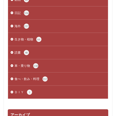
日記
536
海外
237
生き物・植物
66
読書
48
車・乗り物
118
食べ・飲み・料理
557
ＤＩＹ
1
アーカイブ