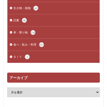
生き物・植物
66
読書
48
車・乗り物
118
食べ・飲み・料理
557
ＤＩＹ
1
アーカイブ