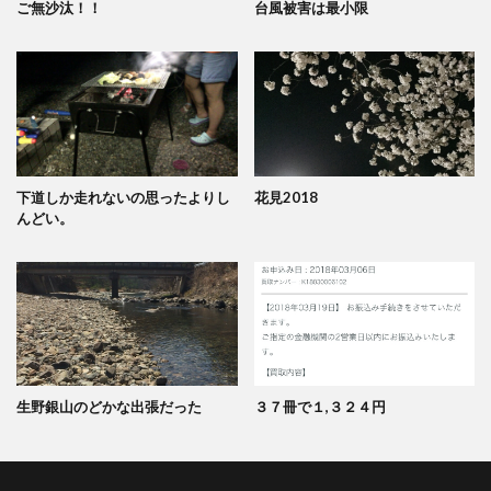
ご無沙汰！！
台風被害は最小限
下道しか走れないの思ったよりし
花見2018
んどい。
生野銀山のどかな出張だった
３７冊で１,３２４円