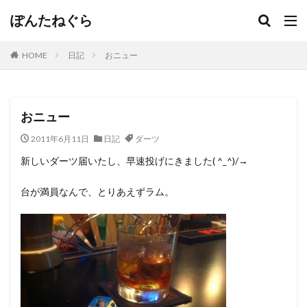
ぽんたねぐら
HOME
日記
おニュー
おニュー
2011年6月11日
日記
ダーツ
新しいダーツ届いたし、早速投げにきました( ^_^)/→
台が満員なんで、とりあえずラム。