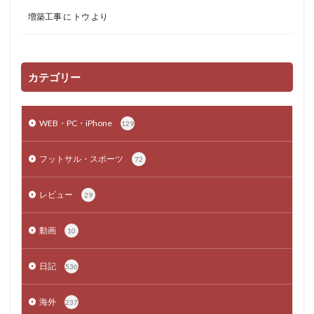
増築工事
に
トウ
より
カテゴリー
WEB・PC・iPhone
129
フットサル・スポーツ
72
レビュー
29
動画
10
日記
536
海外
237