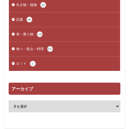
生き物・植物
66
読書
48
車・乗り物
118
食べ・飲み・料理
557
ＤＩＹ
1
アーカイブ