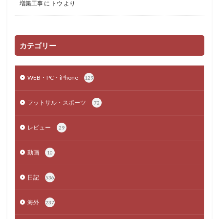
増築工事
に
トウ
より
カテゴリー
WEB・PC・iPhone
129
フットサル・スポーツ
72
レビュー
29
動画
10
日記
536
海外
237