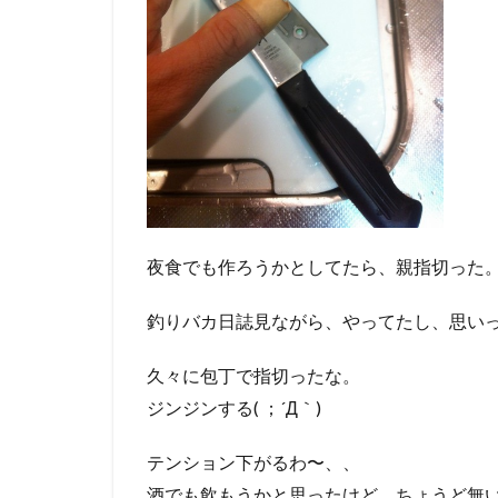
夜食でも作ろうかとしてたら、親指切った
釣りバカ日誌見ながら、やってたし、思い
久々に包丁で指切ったな。
ジンジンする( ；´Д｀)
テンション下がるわ〜、、
酒でも飲もうかと思ったけど、ちょうど無