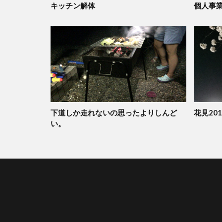
キッチン解体
個人事
下道しか走れないの思ったよりしんど
花見201
い。