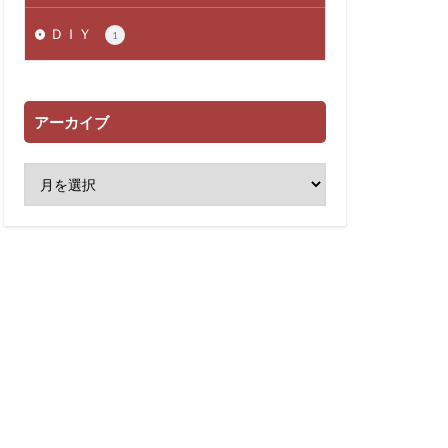
ＤＩＹ
1
アーカイブ