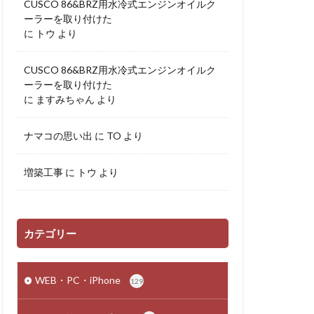
CUSCO 86&BRZ用水冷式エンジンオイルク
ーラーを取り付けた
に
トウ
より
CUSCO 86&BRZ用水冷式エンジンオイルク
ーラーを取り付けた
に
ますみちゃん
より
ナマコの思い出
に
TO
より
増築工事
に
トウ
より
カテゴリー
WEB・PC・iPhone
129