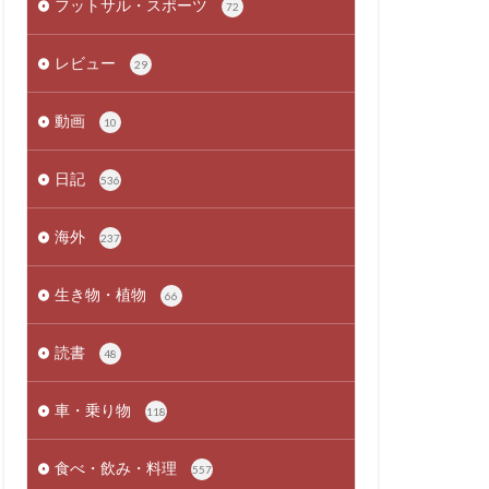
フットサル・スポーツ
72
レビュー
29
動画
10
日記
536
海外
237
生き物・植物
66
読書
48
車・乗り物
118
食べ・飲み・料理
557