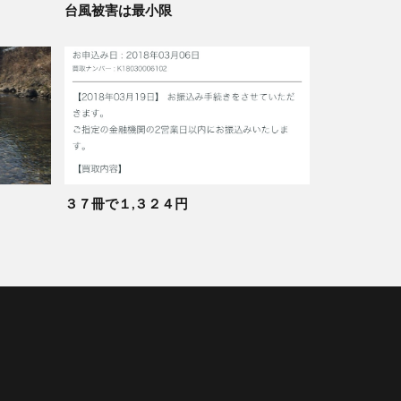
台風被害は最小限
３７冊で１,３２４円