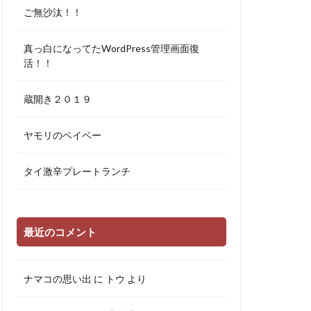
ご無沙汰！！
真っ白になってたWordPress管理画面復
活！！
蔵開き２０１９
ヤモリのベイベー
タイ激辛プレートランチ
最近のコメント
ナマコの思い出
に
トウ
より