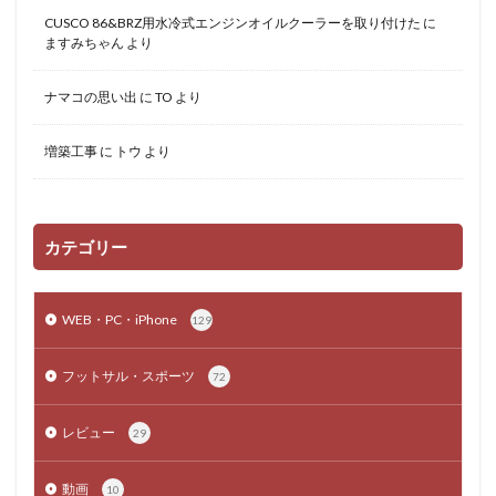
CUSCO 86&BRZ用水冷式エンジンオイルクーラーを取り付けた
に
ますみちゃん
より
ナマコの思い出
に
TO
より
増築工事
に
トウ
より
カテゴリー
WEB・PC・iPhone
129
フットサル・スポーツ
72
レビュー
29
動画
10