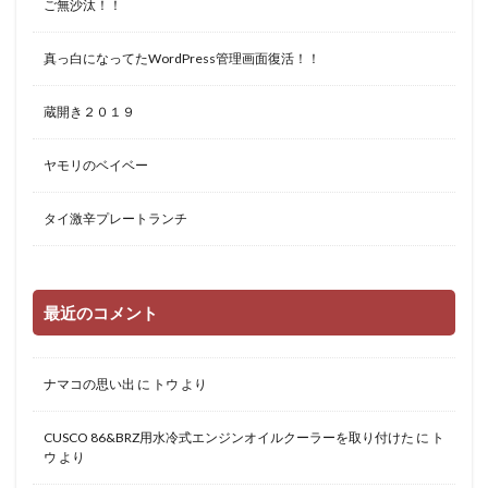
ご無沙汰！！
真っ白になってたWordPress管理画面復活！！
蔵開き２０１９
ヤモリのベイベー
タイ激辛プレートランチ
最近のコメント
ナマコの思い出
に
トウ
より
CUSCO 86&BRZ用水冷式エンジンオイルクーラーを取り付けた
に
ト
ウ
より