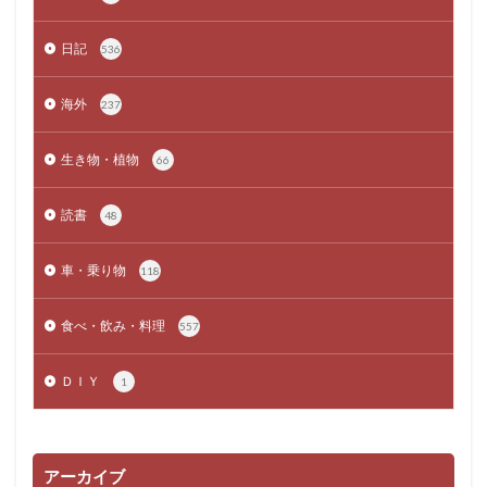
日記
536
海外
237
生き物・植物
66
読書
48
車・乗り物
118
食べ・飲み・料理
557
ＤＩＹ
1
アーカイブ