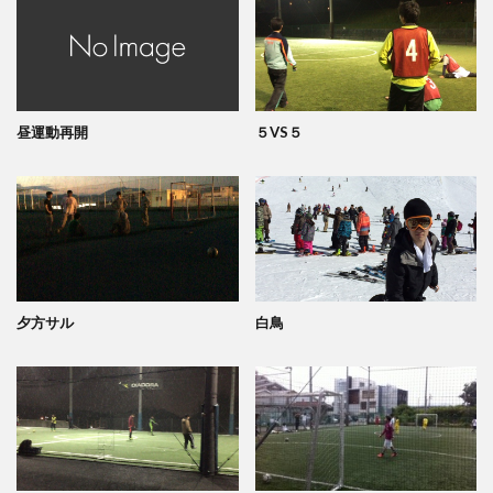
昼運動再開
５VS５
夕方サル
白鳥