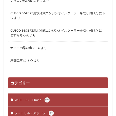
ナマコの思い出
に
トウ
より
CUSCO 86&BRZ用水冷式エンジンオイルクーラーを取り付けた
に
ト
ウ
より
CUSCO 86&BRZ用水冷式エンジンオイルクーラーを取り付けた
に
ますみちゃん
より
ナマコの思い出
に
TO
より
増築工事
に
トウ
より
カテゴリー
WEB・PC・iPhone
129
フットサル・スポーツ
72