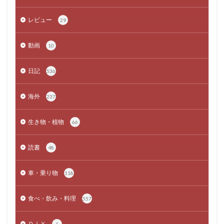
レビュー
29
動画
10
日記
536
海外
237
生き物・植物
66
読書
48
車・乗り物
118
食べ・飲み・料理
557
ＤＩＹ
1