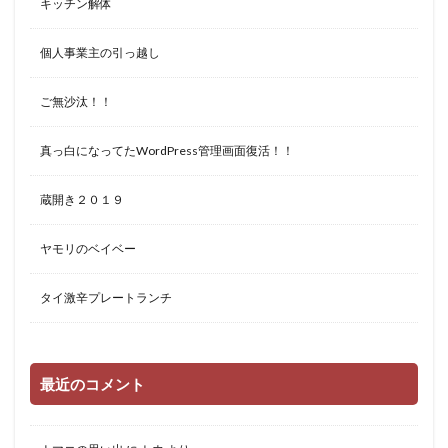
キッチン解体
個人事業主の引っ越し
ご無沙汰！！
真っ白になってたWordPress管理画面復活！！
蔵開き２０１９
ヤモリのベイベー
タイ激辛プレートランチ
最近のコメント