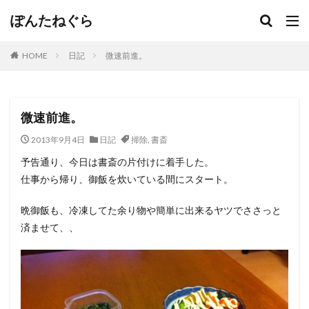
ぽんたねぐら
HOME
日記
微速前進。
微速前進。
2013年9月4日
日記
掃除
,
書斎
予告通り、今日は書斎の片付けに着手した。
仕事から帰り、御飯を炊いている間にスタート。
晩御飯も、冷凍してた余り物や簡単に出来るヤツでささっと
済ませて、、