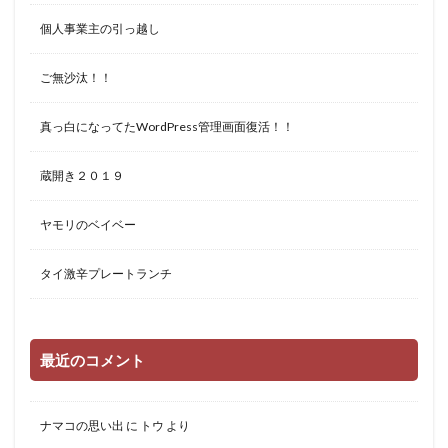
個人事業主の引っ越し
ご無沙汰！！
真っ白になってたWordPress管理画面復活！！
蔵開き２０１９
ヤモリのベイベー
タイ激辛プレートランチ
最近のコメント
ナマコの思い出
に
トウ
より