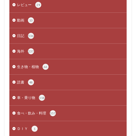
レビュー
29
動画
10
日記
536
海外
237
生き物・植物
66
読書
48
車・乗り物
118
食べ・飲み・料理
557
ＤＩＹ
1