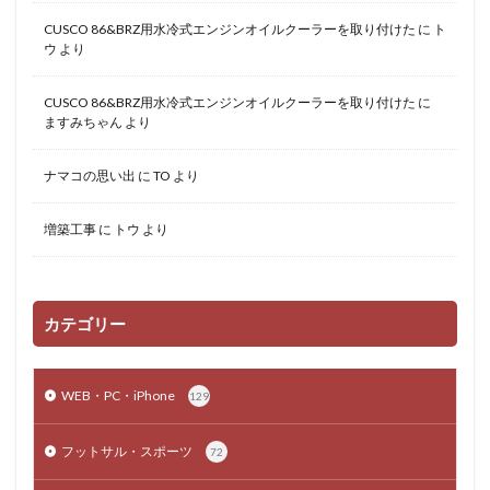
CUSCO 86&BRZ用水冷式エンジンオイルクーラーを取り付けた
に
ト
ウ
より
CUSCO 86&BRZ用水冷式エンジンオイルクーラーを取り付けた
に
ますみちゃん
より
ナマコの思い出
に
TO
より
増築工事
に
トウ
より
カテゴリー
WEB・PC・iPhone
129
フットサル・スポーツ
72