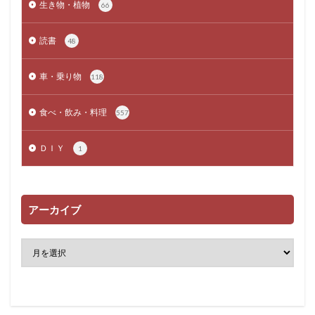
生き物・植物
66
読書
48
車・乗り物
118
食べ・飲み・料理
557
ＤＩＹ
1
アーカイブ