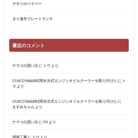
ヤモリのベイベー
タイ激辛プレートランチ
最近のコメント
ナマコの思い出
に
トウ
より
CUSCO 86&BRZ用水冷式エンジンオイルクーラーを取り付けた
に
ト
ウ
より
CUSCO 86&BRZ用水冷式エンジンオイルクーラーを取り付けた
に
ますみちゃん
より
ナマコの思い出
に
TO
より
増築工事
に
トウ
より