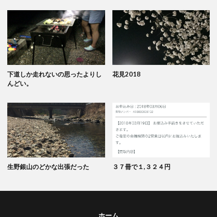
下道しか走れないの思ったよりし
花見2018
んどい。
生野銀山のどかな出張だった
３７冊で１,３２４円
ホーム