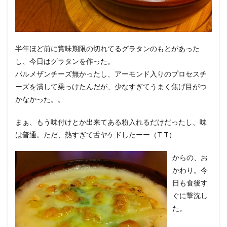
半年ほど前に賞味期限の切れてるグラタンのもとがあった
し、今日はグラタンを作った。
パルメザンチーズ無かったし、アーモンド入りのプロセスチ
ーズを潰して乗っけたんだが、少なすぎてうまく焦げ目がつ
かなかった。。
まぁ、もう味付けとか出来てある粉入れるだけだったし、味
は普通。ただ、熱すぎて舌ヤケドしたーー（T T）
からの、お
かわり。今
日も食後す
ぐに撃沈し
た。