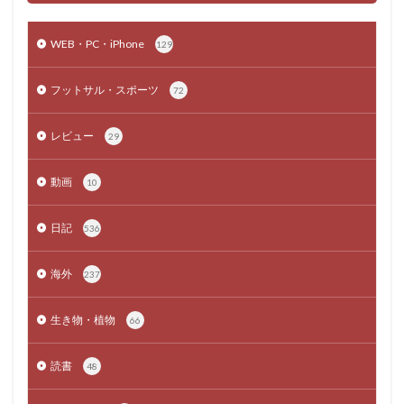
WEB・PC・iPhone
129
フットサル・スポーツ
72
レビュー
29
動画
10
日記
536
海外
237
生き物・植物
66
読書
48