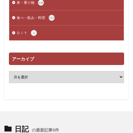
車・乗り物
118
食べ・飲み・料理
557
ＤＩＹ
1
アーカイブ
日記
の最新記事8件