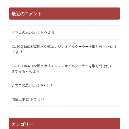
最近のコメント
ナマコの思い出
に
トウ
より
CUSCO 86&BRZ用水冷式エンジンオイルクーラーを取り付けた
に
ト
ウ
より
CUSCO 86&BRZ用水冷式エンジンオイルクーラーを取り付けた
に
ますみちゃん
より
ナマコの思い出
に
TO
より
増築工事
に
トウ
より
カテゴリー