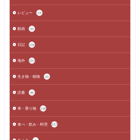
レビュー
29
動画
10
日記
536
海外
237
生き物・植物
66
読書
48
車・乗り物
118
食べ・飲み・料理
557