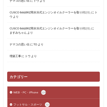
ナマコの思い出
に
トウ
より
CUSCO 86&BRZ用水冷式エンジンオイルクーラーを取り付けた
に
ト
ウ
より
CUSCO 86&BRZ用水冷式エンジンオイルクーラーを取り付けた
に
ますみちゃん
より
ナマコの思い出
に
TO
より
増築工事
に
トウ
より
カテゴリー
WEB・PC・iPhone
129
フットサル・スポーツ
72