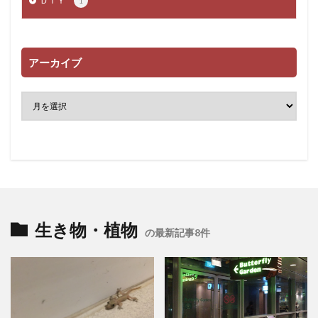
ＤＩＹ
1
アーカイブ
生き物・植物
の最新記事8件