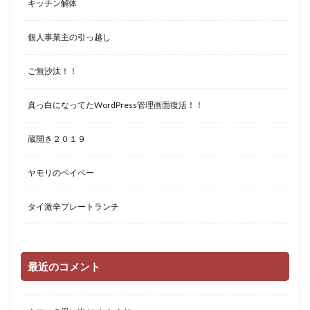
キッチン解体
個人事業主の引っ越し
ご無沙汰！！
真っ白になってたWordPress管理画面復活！！
蔵開き２０１９
ヤモリのベイベー
タイ激辛プレートランチ
最近のコメント