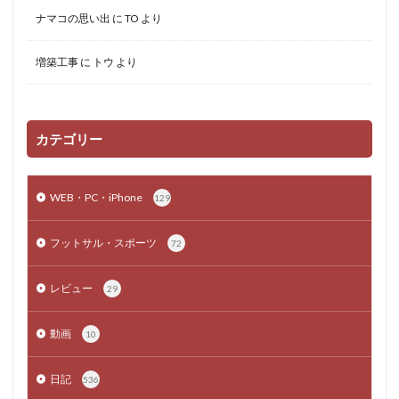
ナマコの思い出
に
TO
より
増築工事
に
トウ
より
カテゴリー
WEB・PC・iPhone
129
フットサル・スポーツ
72
レビュー
29
動画
10
日記
536