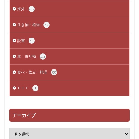
海外
237
生き物・植物
66
読書
48
車・乗り物
118
食べ・飲み・料理
557
ＤＩＹ
1
アーカイブ