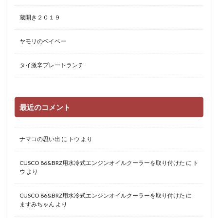
蔵開き２０１９
ヤモリのベイベー
タイ激辛プレートランチ
最近のコメント
ナマコの思い出
に
トウ
より
CUSCO 86&BRZ用水冷式エンジンオイルクーラーを取り付けた
に
ト
ウ
より
CUSCO 86&BRZ用水冷式エンジンオイルクーラーを取り付けた
に
ますみちゃん
より