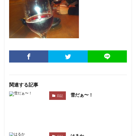
関連する記事
雪だぁ〜！
日記
はるか