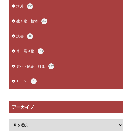
海外
237
生き物・植物
66
読書
48
車・乗り物
118
食べ・飲み・料理
557
ＤＩＹ
1
アーカイブ