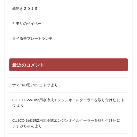
蔵開き２０１９
ヤモリのベイベー
タイ激辛プレートランチ
最近のコメント
ナマコの思い出
に
トウ
より
CUSCO 86&BRZ用水冷式エンジンオイルクーラーを取り付けた
に
ト
ウ
より
CUSCO 86&BRZ用水冷式エンジンオイルクーラーを取り付けた
に
ますみちゃん
より