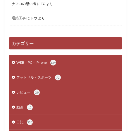
ナマコの思い出
に
TO
より
増築工事
に
トウ
より
カテゴリー
WEB・PC・iPhone
129
フットサル・スポーツ
72
レビュー
29
動画
10
日記
536