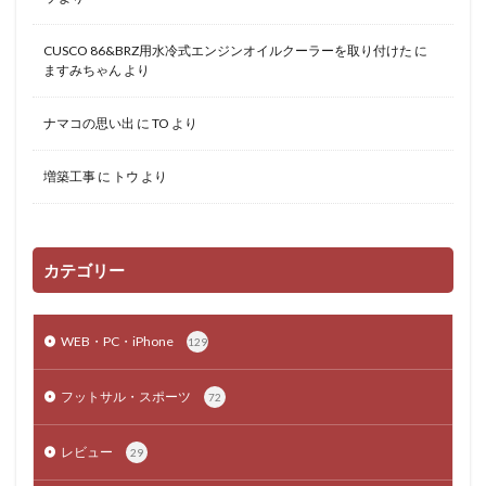
CUSCO 86&BRZ用水冷式エンジンオイルクーラーを取り付けた
に
ますみちゃん
より
ナマコの思い出
に
TO
より
増築工事
に
トウ
より
カテゴリー
WEB・PC・iPhone
129
フットサル・スポーツ
72
レビュー
29