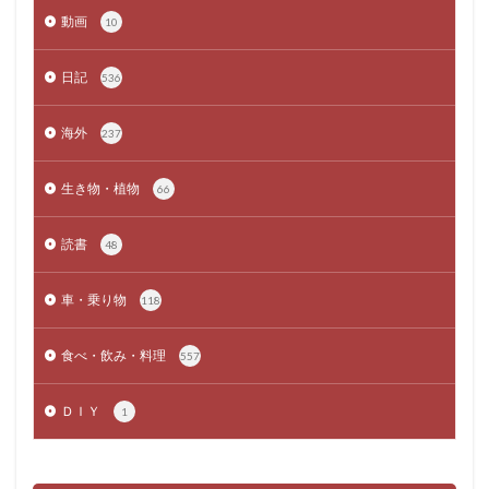
動画
10
日記
536
海外
237
生き物・植物
66
読書
48
車・乗り物
118
食べ・飲み・料理
557
ＤＩＹ
1