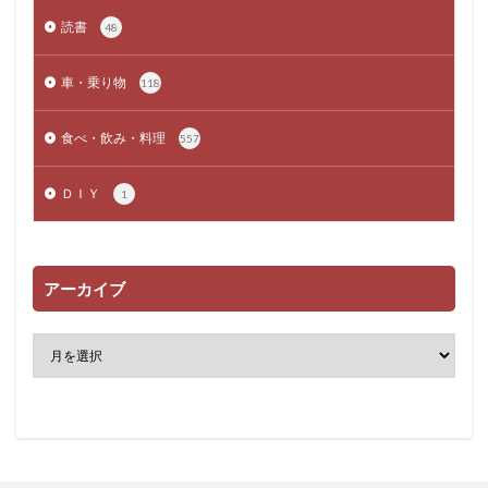
読書
48
車・乗り物
118
食べ・飲み・料理
557
ＤＩＹ
1
アーカイブ