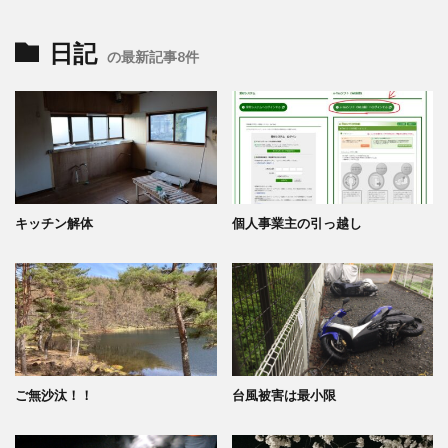
日記
の最新記事8件
キッチン解体
個人事業主の引っ越し
ご無沙汰！！
台風被害は最小限