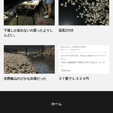
下道しか走れないの思ったよりし
花見2018
んどい。
生野銀山のどかな出張だった
３７冊で１,３２４円
ホーム