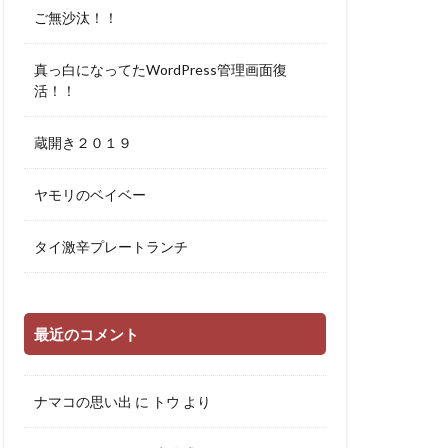
ご無沙汰！！
真っ白になってたWordPress管理画面復
活！！
蔵開き２０１９
ヤモリのベイベー
タイ激辛プレートランチ
最近のコメント
ナマコの思い出
に
トウ
より