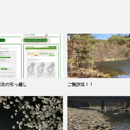
業主の引っ越し
ご無沙汰！！