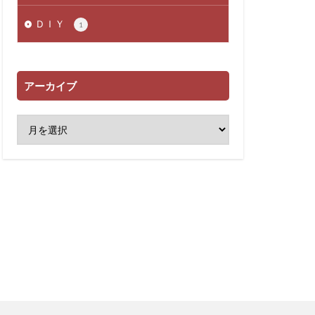
ＤＩＹ
1
アーカイブ