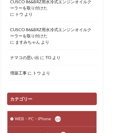
CUSCO 86&BRZ用水冷式エンジンオイルク
ーラーを取り付けた
に
トウ
より
CUSCO 86&BRZ用水冷式エンジンオイルク
ーラーを取り付けた
に
ますみちゃん
より
ナマコの思い出
に
TO
より
増築工事
に
トウ
より
カテゴリー
WEB・PC・iPhone
129