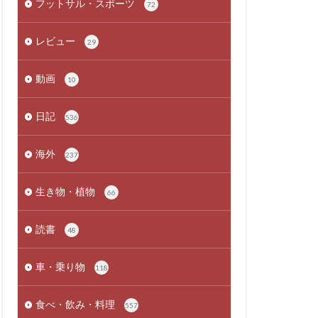
フットサル・スポーツ
72
レビュー
29
動画
10
日記
536
海外
237
生き物・植物
66
読書
48
車・乗り物
118
食べ・飲み・料理
557