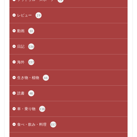
レビュー
29
動画
10
日記
536
海外
237
生き物・植物
66
読書
48
車・乗り物
118
食べ・飲み・料理
557