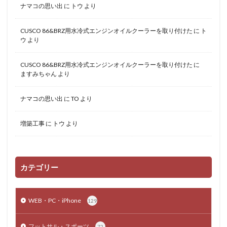
ナマコの思い出
に
トウ
より
CUSCO 86&BRZ用水冷式エンジンオイルクーラーを取り付けた
に
ト
ウ
より
CUSCO 86&BRZ用水冷式エンジンオイルクーラーを取り付けた
に
ますみちゃん
より
ナマコの思い出
に
TO
より
増築工事
に
トウ
より
カテゴリー
WEB・PC・iPhone
129
フットサル・スポーツ
72