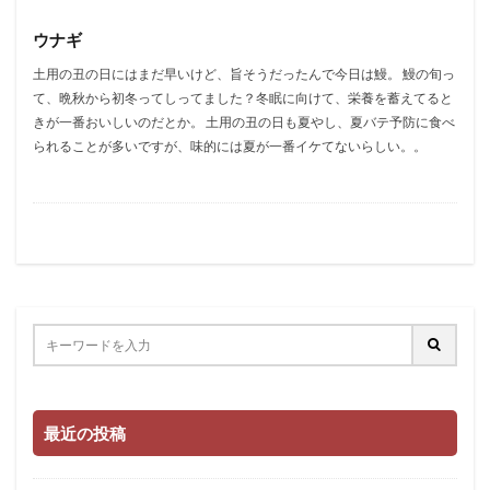
ウナギ
土用の丑の日にはまだ早いけど、旨そうだったんで今日は鰻。 鰻の旬っ
て、晩秋から初冬ってしってました？冬眠に向けて、栄養を蓄えてると
きが一番おいしいのだとか。 土用の丑の日も夏やし、夏バテ予防に食べ
られることが多いですが、味的には夏が一番イケてないらしい。。
最近の投稿