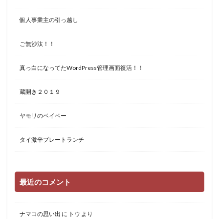
個人事業主の引っ越し
ご無沙汰！！
真っ白になってたWordPress管理画面復活！！
蔵開き２０１９
ヤモリのベイベー
タイ激辛プレートランチ
最近のコメント
ナマコの思い出
に
トウ
より