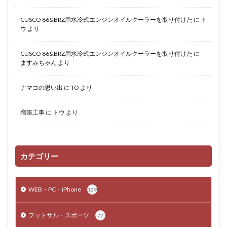
CUSCO 86&BRZ用水冷式エンジンオイルクーラーを取り付けた
に
ト
ウ
より
CUSCO 86&BRZ用水冷式エンジンオイルクーラーを取り付けた
に
ますみちゃん
より
ナマコの思い出
に
TO
より
増築工事
に
トウ
より
カテゴリー
WEB・PC・iPhone
129
フットサル・スポーツ
72