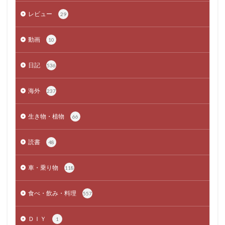
レビュー
29
動画
10
日記
536
海外
237
生き物・植物
66
読書
48
車・乗り物
118
食べ・飲み・料理
557
ＤＩＹ
1