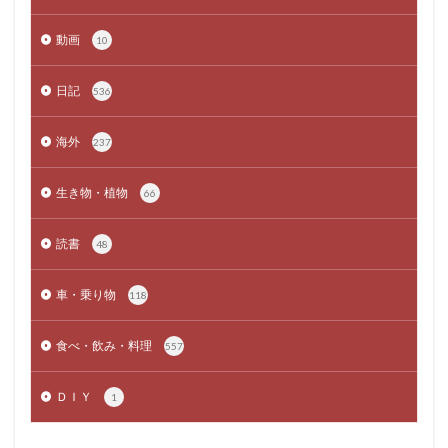
動画
10
日記
536
海外
237
生き物・植物
66
読書
48
車・乗り物
118
食べ・飲み・料理
557
ＤＩＹ
1