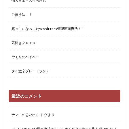
個人事業主の引っ越し
ご無沙汰！！
真っ白になってたWordPress管理画面復活！！
蔵開き２０１９
ヤモリのベイベー
タイ激辛プレートランチ
最近のコメント
ナマコの思い出
に
トウ
より
CUSCO 86&BRZ用水冷式エンジンオイルクーラーを取り付けた
に
ト