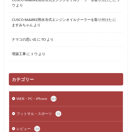
ウ
より
CUSCO 86&BRZ用水冷式エンジンオイルクーラーを取り付けた
に
ますみちゃん
より
ナマコの思い出
に
TO
より
増築工事
に
トウ
より
カテゴリー
WEB・PC・iPhone
129
フットサル・スポーツ
72
レビュー
29