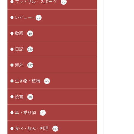
フットサル・スポーツ
72
レビュー
29
動画
10
日記
536
海外
237
生き物・植物
66
読書
48
車・乗り物
118
食べ・飲み・料理
557