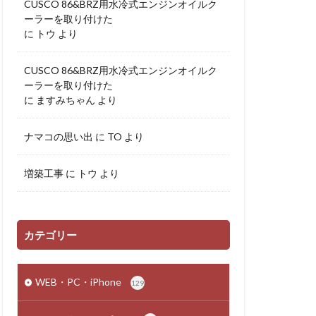
CUSCO 86&BRZ用水冷式エンジンオイルク
ーラーを取り付けた
に
トウ
より
CUSCO 86&BRZ用水冷式エンジンオイルク
ーラーを取り付けた
に
ますみちゃん
より
ナマコの思い出
に
TO
より
増築工事
に
トウ
より
カテゴリー
WEB・PC・iPhone
129