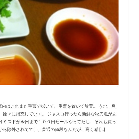
庫内はこれまた重曹で拭いて、重曹を置いて放置。 うむ、臭
、徐々に補充していく。 ジャスコ行ったら新鮮な秋刀魚があ
^) ミスドが今日まで１００円セールやってたし、それも買っ
ら除外されてて、、普通の値段なんだが、高く感 […]