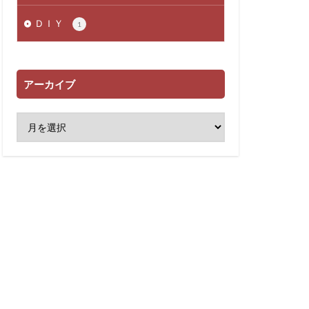
ＤＩＹ
1
アーカイブ