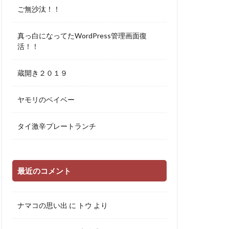
ご無沙汰！！
真っ白になってたWordPress管理画面復
活！！
蔵開き２０１９
ヤモリのベイベー
タイ激辛プレートランチ
最近のコメント
ナマコの思い出
に
トウ
より