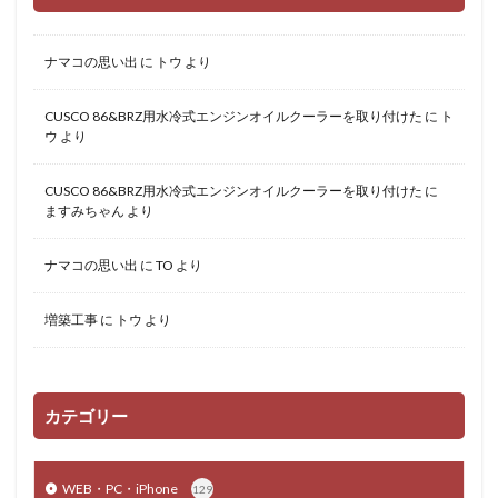
ナマコの思い出
に
トウ
より
CUSCO 86&BRZ用水冷式エンジンオイルクーラーを取り付けた
に
ト
ウ
より
CUSCO 86&BRZ用水冷式エンジンオイルクーラーを取り付けた
に
ますみちゃん
より
ナマコの思い出
に
TO
より
増築工事
に
トウ
より
カテゴリー
WEB・PC・iPhone
129