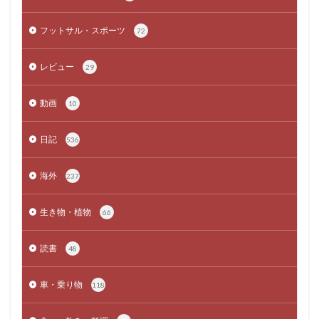
フットサル・スポーツ
72
レビュー
29
動画
10
日記
536
海外
237
生き物・植物
66
読書
48
車・乗り物
118