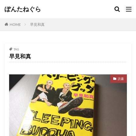
ぽんたねぐら
HOME
早見和真
TAG
早見和真
読書