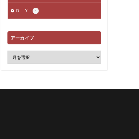
ＤＩＹ
1
アーカイブ