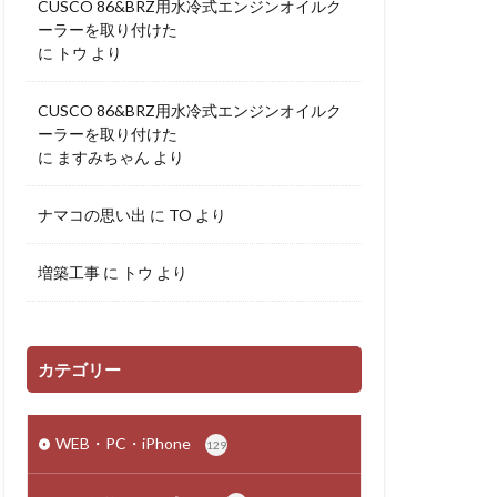
CUSCO 86&BRZ用水冷式エンジンオイルク
ーラーを取り付けた
に
トウ
より
CUSCO 86&BRZ用水冷式エンジンオイルク
ーラーを取り付けた
に
ますみちゃん
より
ナマコの思い出
に
TO
より
増築工事
に
トウ
より
カテゴリー
WEB・PC・iPhone
129