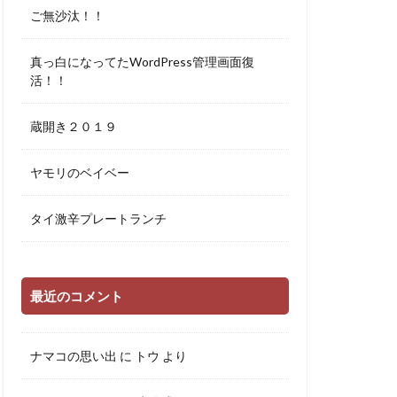
ご無沙汰！！
真っ白になってたWordPress管理画面復
活！！
蔵開き２０１９
ヤモリのベイベー
タイ激辛プレートランチ
最近のコメント
ナマコの思い出
に
トウ
より