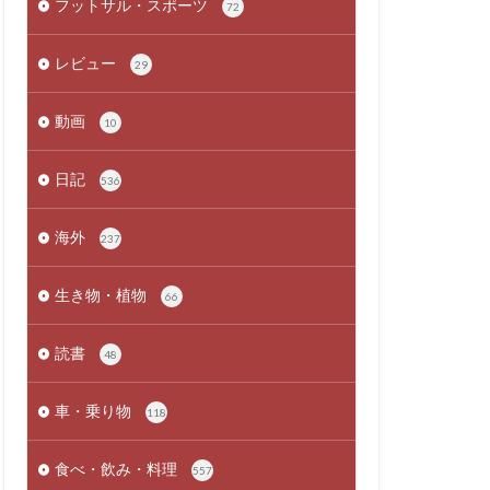
フットサル・スポーツ
72
レビュー
29
動画
10
日記
536
海外
237
生き物・植物
66
読書
48
車・乗り物
118
食べ・飲み・料理
557