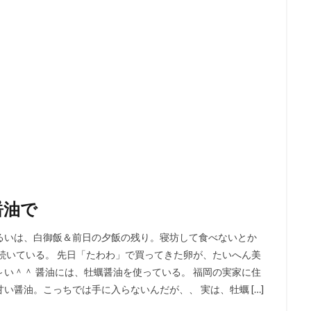
醤油で
るいは、白御飯＆前日の夕飯の残り。寝坊して食べないとか
続いている。 先日「たわわ」で買ってきた卵が、たいへん美
い＾＾ 醤油には、牡蠣醤油を使っている。 福岡の実家に住
醤油。こっちでは手に入らないんだが、、 実は、牡蠣 […]