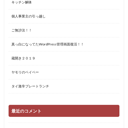
キッチン解体
個人事業主の引っ越し
ご無沙汰！！
真っ白になってたWordPress管理画面復活！！
蔵開き２０１９
ヤモリのベイベー
タイ激辛プレートランチ
最近のコメント