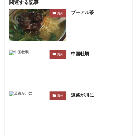
関連する記事
プーアル茶
海外
中国牡蠣
海外
道路が川に
海外