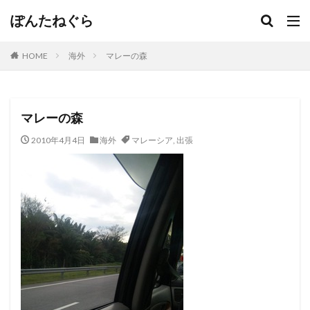
ぽんたねぐら
HOME
海外
マレーの森
マレーの森
2010年4月4日
海外
マレーシア
,
出張