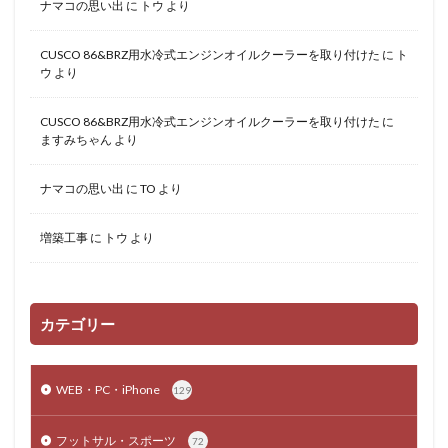
ナマコの思い出
に
トウ
より
CUSCO 86&BRZ用水冷式エンジンオイルクーラーを取り付けた
に
ト
ウ
より
CUSCO 86&BRZ用水冷式エンジンオイルクーラーを取り付けた
に
ますみちゃん
より
ナマコの思い出
に
TO
より
増築工事
に
トウ
より
カテゴリー
WEB・PC・iPhone
129
フットサル・スポーツ
72