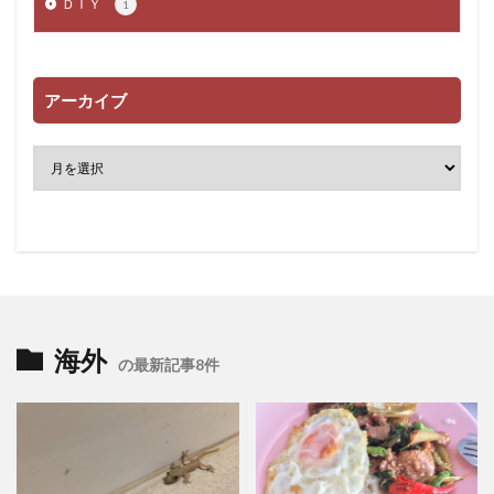
ＤＩＹ
1
アーカイブ
海外
の最新記事8件