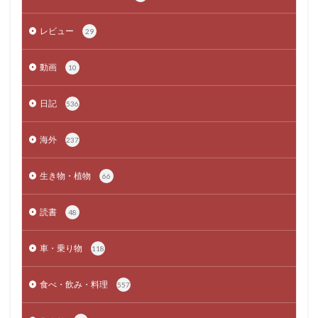
レビュー
29
動画
10
日記
536
海外
237
生き物・植物
66
読書
48
車・乗り物
118
食べ・飲み・料理
557