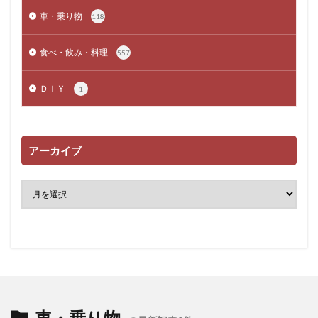
車・乗り物
118
食べ・飲み・料理
557
ＤＩＹ
1
アーカイブ
車・乗り物