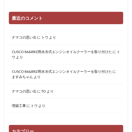
最近のコメント
ナマコの思い出
に
トウ
より
CUSCO 86&BRZ用水冷式エンジンオイルクーラーを取り付けた
に
ト
ウ
より
CUSCO 86&BRZ用水冷式エンジンオイルクーラーを取り付けた
に
ますみちゃん
より
ナマコの思い出
に
TO
より
増築工事
に
トウ
より
カテゴリー