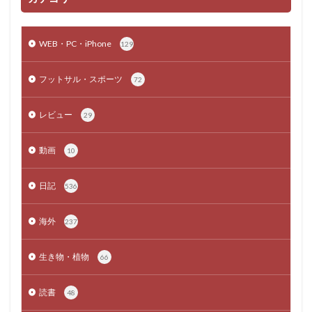
WEB・PC・iPhone
129
フットサル・スポーツ
72
レビュー
29
動画
10
日記
536
海外
237
生き物・植物
66
読書
48