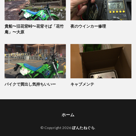
貴船〜旧花背峠〜花背そば「花竹
夜のウインカー修理
庵」〜大原
バイクで買出し気持ちいいー
キャブメンテ
ホーム
© Copyright 2026
ぽんたねぐら
.