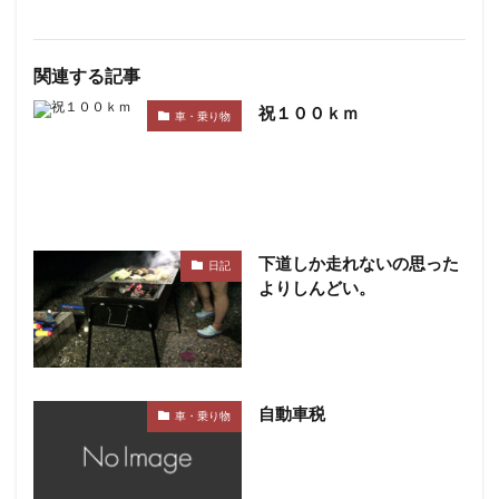
関連する記事
祝１００ｋｍ
車・乗り物
下道しか走れないの思った
日記
よりしんどい。
自動車税
車・乗り物