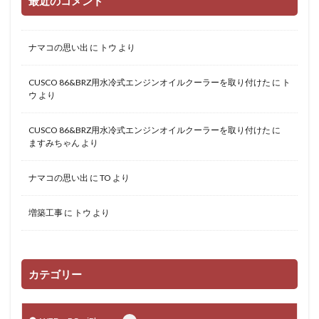
最近のコメント
ナマコの思い出
に
トウ
より
CUSCO 86&BRZ用水冷式エンジンオイルクーラーを取り付けた
に
ト
ウ
より
CUSCO 86&BRZ用水冷式エンジンオイルクーラーを取り付けた
に
ますみちゃん
より
ナマコの思い出
に
TO
より
増築工事
に
トウ
より
カテゴリー