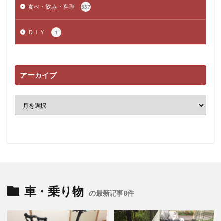
食べ・飲み・料理
557
ＤＩＹ
1
アーカイブ
車・乗り物
の最新記事8件