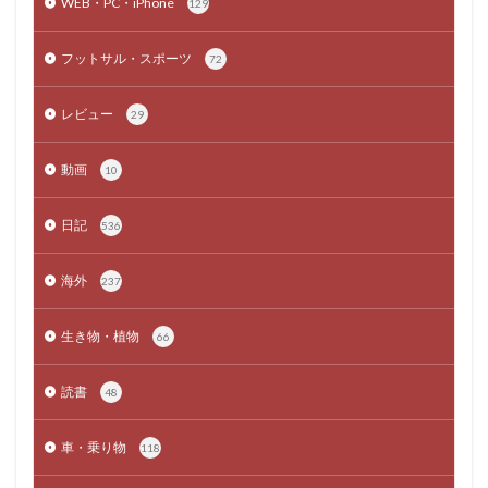
WEB・PC・iPhone
129
フットサル・スポーツ
72
レビュー
29
動画
10
日記
536
海外
237
生き物・植物
66
読書
48
車・乗り物
118