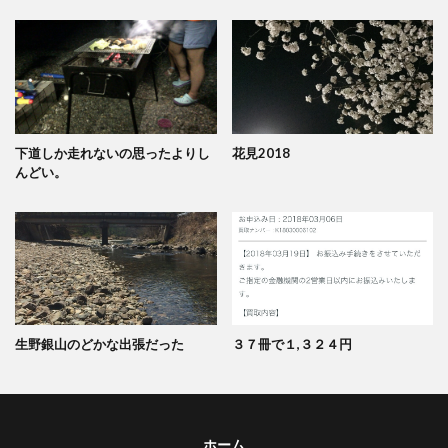
下道しか走れないの思ったよりし
花見2018
んどい。
生野銀山のどかな出張だった
３７冊で１,３２４円
ホーム