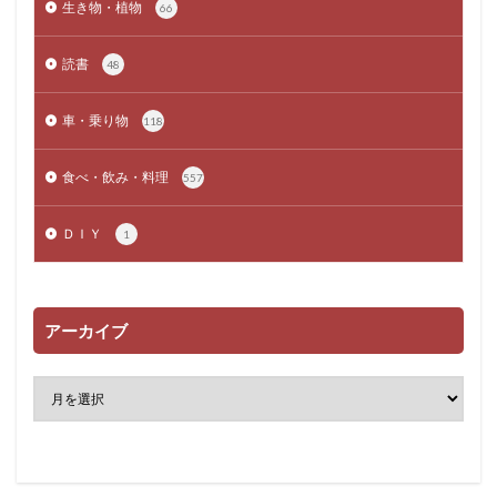
生き物・植物
66
読書
48
車・乗り物
118
食べ・飲み・料理
557
ＤＩＹ
1
アーカイブ