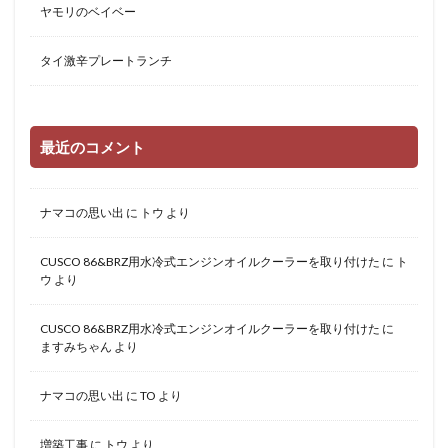
ヤモリのベイベー
タイ激辛プレートランチ
最近のコメント
ナマコの思い出
に
トウ
より
CUSCO 86&BRZ用水冷式エンジンオイルクーラーを取り付けた
に
ト
ウ
より
CUSCO 86&BRZ用水冷式エンジンオイルクーラーを取り付けた
に
ますみちゃん
より
ナマコの思い出
に
TO
より
増築工事
に
トウ
より