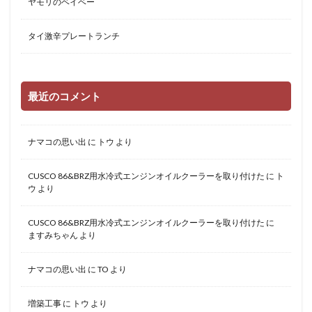
ヤモリのベイベー
タイ激辛プレートランチ
最近のコメント
ナマコの思い出
に
トウ
より
CUSCO 86&BRZ用水冷式エンジンオイルクーラーを取り付けた
に
ト
ウ
より
CUSCO 86&BRZ用水冷式エンジンオイルクーラーを取り付けた
に
ますみちゃん
より
ナマコの思い出
に
TO
より
増築工事
に
トウ
より