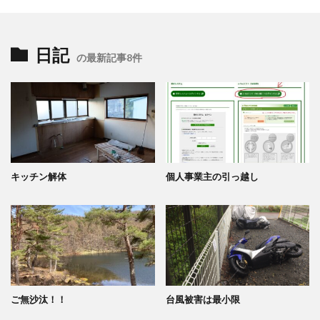
日記
の最新記事8件
キッチン解体
個人事業主の引っ越し
ご無沙汰！！
台風被害は最小限