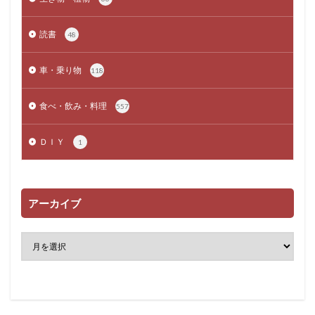
読書
48
車・乗り物
118
食べ・飲み・料理
557
ＤＩＹ
1
アーカイブ