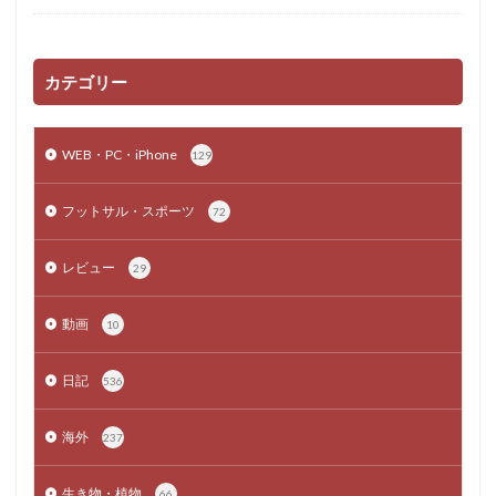
カテゴリー
WEB・PC・iPhone
129
フットサル・スポーツ
72
レビュー
29
動画
10
日記
536
海外
237
生き物・植物
66