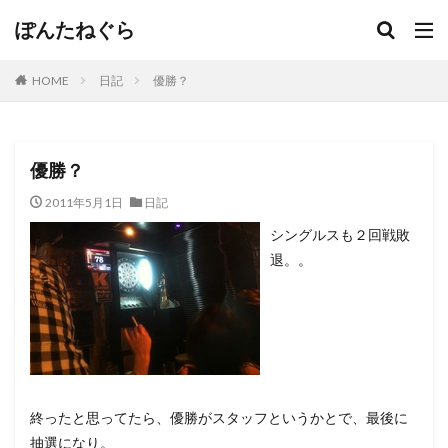
ぽんたねぐら
HOME
日記
優勝？
優勝？
2011年5月1日
日記
シングルスも２回戦敗
退。。
終ったと思ってたら、優勝がスタッフというかとで、最後に
抽選になり。