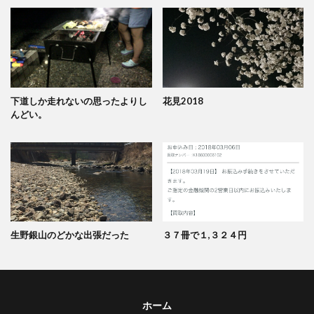
下道しか走れないの思ったよりし
花見2018
んどい。
生野銀山のどかな出張だった
３７冊で１,３２４円
ホーム