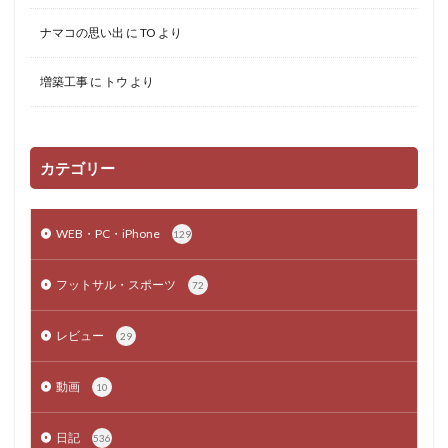
ナマコの思い出
に
TO
より
増築工事
に
トウ
より
カテゴリー
WEB・PC・iPhone
129
フットサル・スポーツ
72
レビュー
29
動画
10
日記
536