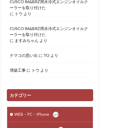
CUSCO 86&BRZ用水冷式エンジンオイルク
ーラーを取り付けた
に
トウ
より
CUSCO 86&BRZ用水冷式エンジンオイルク
ーラーを取り付けた
に
ますみちゃん
より
ナマコの思い出
に
TO
より
増築工事
に
トウ
より
カテゴリー
WEB・PC・iPhone
129