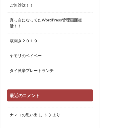
ご無沙汰！！
真っ白になってたWordPress管理画面復
活！！
蔵開き２０１９
ヤモリのベイベー
タイ激辛プレートランチ
最近のコメント
ナマコの思い出
に
トウ
より