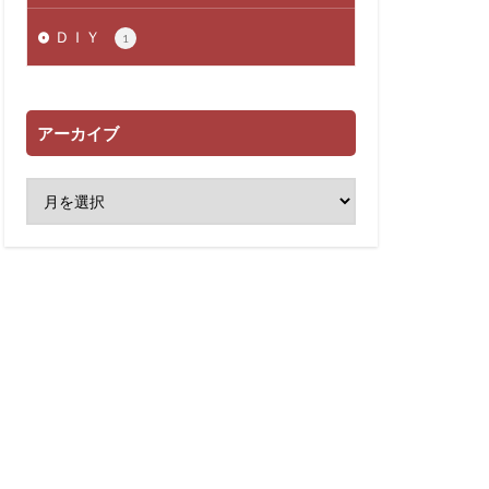
ＤＩＹ
1
アーカイブ