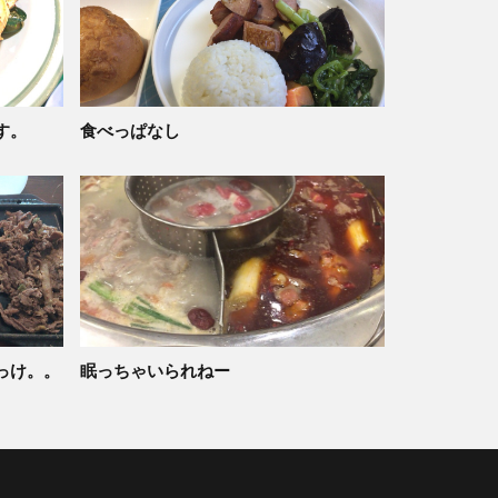
す。
食べっぱなし
っけ。。
眠っちゃいられねー