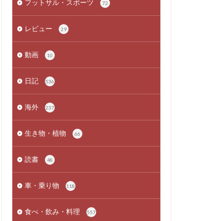
フットサル・スポーツ
72
レビュー
29
動画
10
日記
536
海外
237
生き物・植物
66
読書
48
車・乗り物
118
食べ・飲み・料理
557