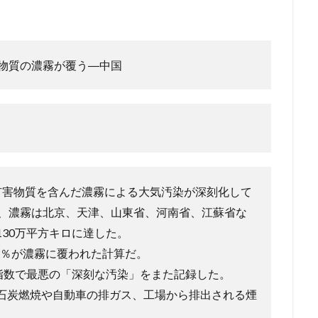
害物質の濃霧が覆う―中国
有害物質を含んだ濃霧による大気汚染が深刻化して
と、濃霧は北京、天津、山東省、河南省、江蘇省な
30万平方キロに達した。
．5％が濃霧に覆われた計算だ。
染指数で最悪の「深刻な汚染」をまた記録した。
石炭燃焼や自動車の排ガス、工場から排出される煙