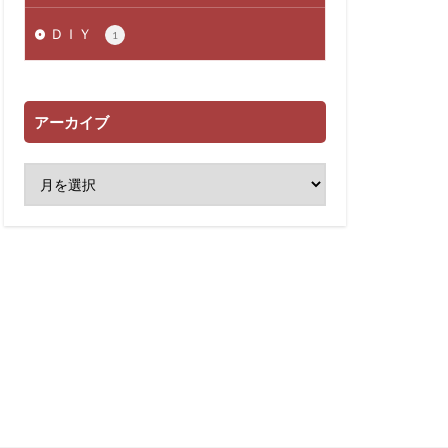
ＤＩＹ
1
アーカイブ