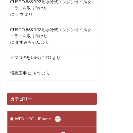
CUSCO 86&BRZ用水冷式エンジンオイルク
ーラーを取り付けた
に
トウ
より
CUSCO 86&BRZ用水冷式エンジンオイルク
ーラーを取り付けた
に
ますみちゃん
より
ナマコの思い出
に
TO
より
増築工事
に
トウ
より
カテゴリー
WEB・PC・iPhone
129