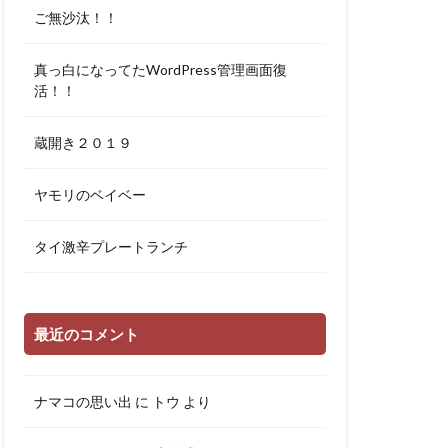
ご無沙汰！！
真っ白になってたWordPress管理画面復
活！！
蔵開き２０１９
ヤモリのベイベー
タイ激辛プレートランチ
最近のコメント
ナマコの思い出
に
トウ
より