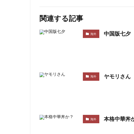
関連する記事
中国版七夕
海外
ヤモリさん
海外
本格中華丼
海外