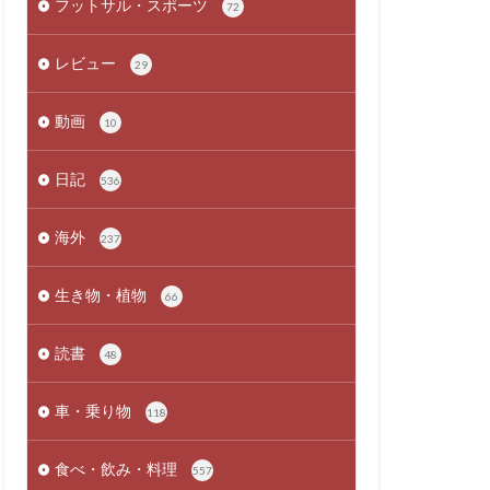
フットサル・スポーツ
72
レビュー
29
動画
10
日記
536
海外
237
生き物・植物
66
読書
48
車・乗り物
118
食べ・飲み・料理
557