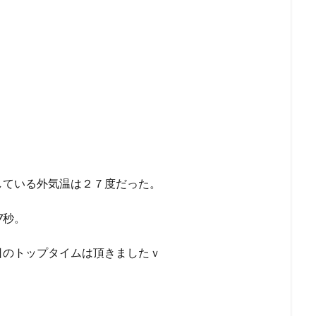
している外気温は２７度だった。
7秒。
日のトップタイムは頂きましたｖ