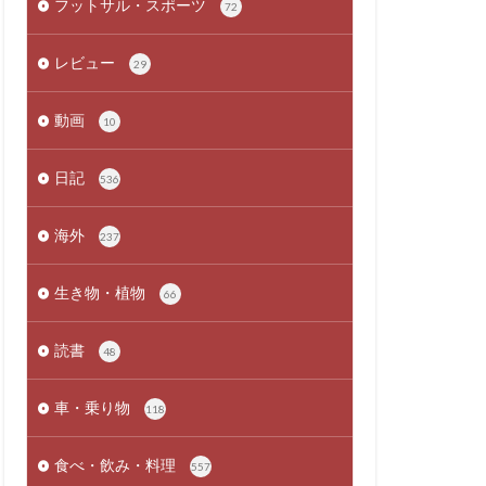
フットサル・スポーツ
72
レビュー
29
動画
10
日記
536
海外
237
生き物・植物
66
読書
48
車・乗り物
118
食べ・飲み・料理
557