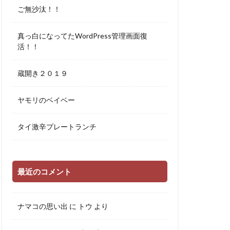
ご無沙汰！！
真っ白になってたWordPress管理画面復
活！！
蔵開き２０１９
ヤモリのベイベー
タイ激辛プレートランチ
最近のコメント
ナマコの思い出
に
トウ
より