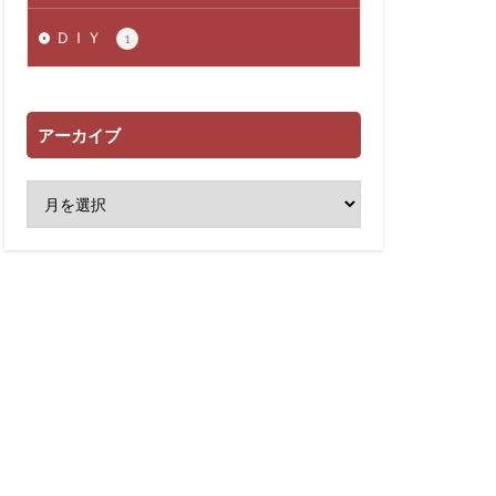
ＤＩＹ
1
アーカイブ