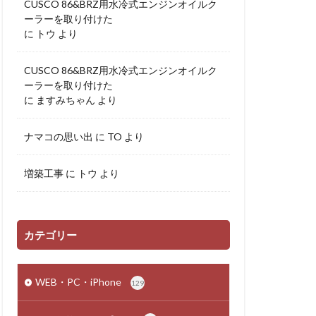
CUSCO 86&BRZ用水冷式エンジンオイルク
ーラーを取り付けた
に
トウ
より
CUSCO 86&BRZ用水冷式エンジンオイルク
ーラーを取り付けた
に
ますみちゃん
より
ナマコの思い出
に
TO
より
増築工事
に
トウ
より
カテゴリー
WEB・PC・iPhone
129