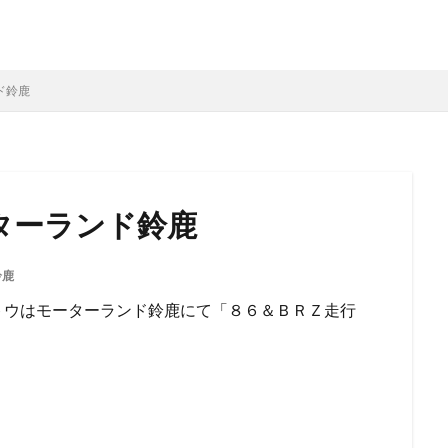
ド鈴鹿
ーターランド鈴鹿
鈴鹿
トウはモーターランド鈴鹿にて「８６＆ＢＲＺ走行