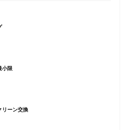
グ
最小限
クリーン交換