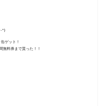
^)
０缶ゲット！
間無料券まで貰った！！