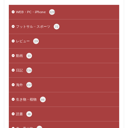
WEB・PC・iPhone
129
フットサル・スポーツ
72
レビュー
29
動画
10
日記
536
海外
237
生き物・植物
66
読書
48