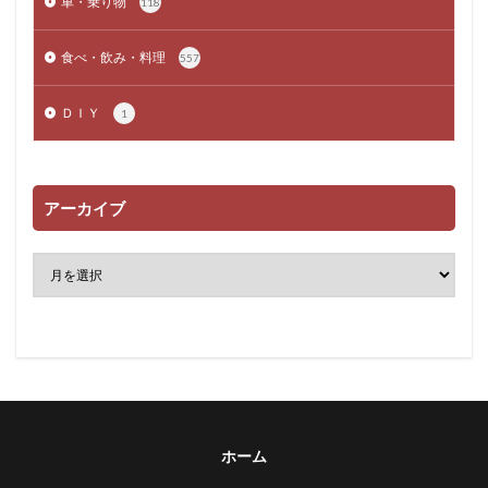
車・乗り物
118
食べ・飲み・料理
557
ＤＩＹ
1
アーカイブ
ホーム