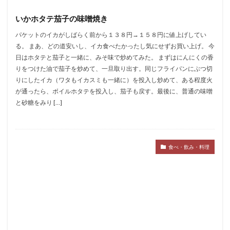
いかホタテ茄子の味噌焼き
パケットのイカがしばらく前から１３８円→１５８円に値上げしてい
る。 まあ、どの道安いし、イカ食べたかったし気にせずお買い上げ。 今
日はホタテと茄子と一緒に、みそ味で炒めてみた。 まずはにんにくの香
りをつけた油で茄子を炒めて、一旦取り出す。同じフライパンにぶつ切
りにしたイカ（ワタもイカスミも一緒に）を投入し炒めて、ある程度火
が通ったら、ボイルホタテを投入し、茄子も戻す。最後に、普通の味噌
と砂糖をみり […]
食べ・飲み・料理