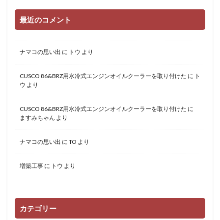
最近のコメント
ナマコの思い出
に
トウ
より
CUSCO 86&BRZ用水冷式エンジンオイルクーラーを取り付けた
に
ト
ウ
より
CUSCO 86&BRZ用水冷式エンジンオイルクーラーを取り付けた
に
ますみちゃん
より
ナマコの思い出
に
TO
より
増築工事
に
トウ
より
カテゴリー