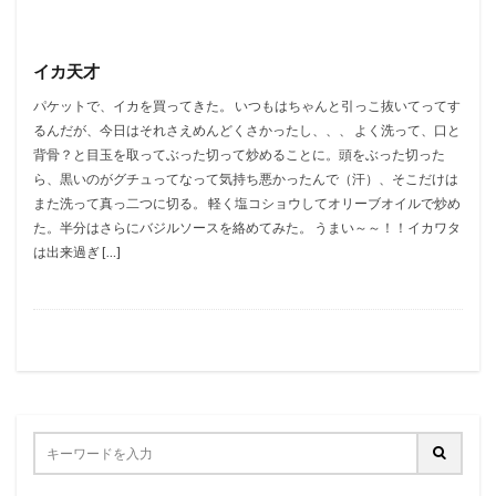
イカ天才
パケットで、イカを買ってきた。 いつもはちゃんと引っこ抜いてってす
るんだが、今日はそれさえめんどくさかったし、、、 よく洗って、口と
背骨？と目玉を取ってぶった切って炒めることに。頭をぶった切った
ら、黒いのがグチュってなって気持ち悪かったんで（汗）、そこだけは
また洗って真っ二つに切る。 軽く塩コショウしてオリーブオイルで炒め
た。半分はさらにバジルソースを絡めてみた。 うまい～～！！イカワタ
は出来過ぎ […]