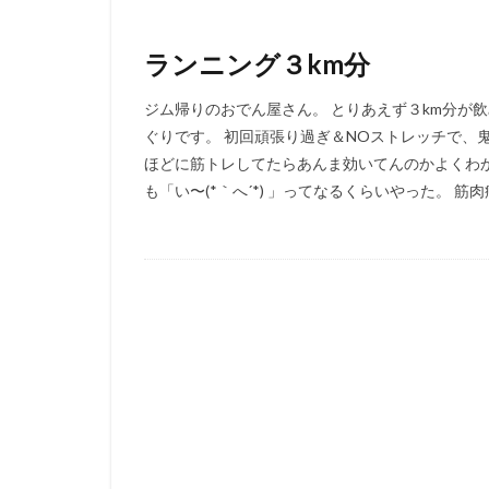
ランニング３km分
ジム帰りのおでん屋さん。 とりあえず３km分が
ぐりです。 初回頑張り過ぎ＆NOストレッチで、鬼
ほどに筋トレしてたらあんま効いてんのかよくわ
も「い〜(*｀へ´*) 」ってなるくらいやった。 