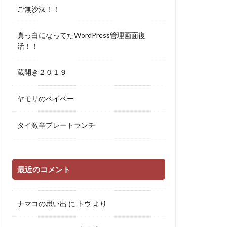
ご無沙汰！！
真っ白になってたWordPress管理画面復
活！！
蔵開き２０１９
ヤモリのベイベー
タイ激辛プレートランチ
最近のコメント
ナマコの思い出
に
トウ
より