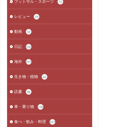
フットサル・スポーツ
72
レビュー
29
動画
10
日記
536
海外
237
生き物・植物
66
読書
48
車・乗り物
118
食べ・飲み・料理
557