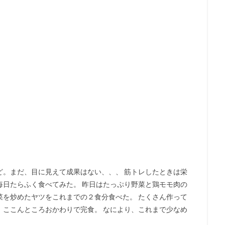
ど。まだ、目に見えて成果はない、、、 筋トレしたときは栄
毎日たらふく食べてみた。 昨日はたっぷり野菜と鶏モモ肉の
菜を炒めたヤツをこれまでの２食分食べた。 たくさん作って
、ここんところおかわりで完食。 なにより、これまで少なめ