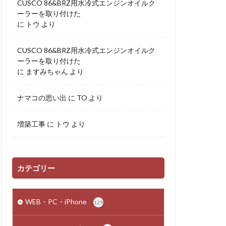
CUSCO 86&BRZ用水冷式エンジンオイルク
ーラーを取り付けた
に
トウ
より
CUSCO 86&BRZ用水冷式エンジンオイルク
ーラーを取り付けた
に
ますみちゃん
より
ナマコの思い出
に
TO
より
増築工事
に
トウ
より
カテゴリー
WEB・PC・iPhone
129