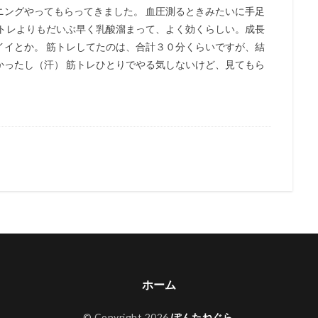
ニングやってもらってきました。 血圧測るときみたいに手足
筋トレよりもだいぶ早く乳酸溜まって、よく効くらしい。成長
イイとか。 筋トレしてたのは、合計３０分くらいですが、結
かったし（汗） 筋トレひとりでやる気しないけど、見てもら
ホーム
© Copyright 2026
ぽんたねぐら
.